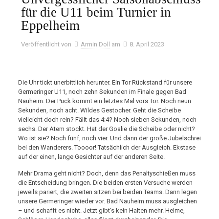
für die U11 beim Turnier in
Eppelheim
Veröffentlicht von
Armin Doll
am
8. April 2023
Die Uhr tickt unerbittlich herunter. Ein Tor Rückstand für unsere
Germeringer U11, noch zehn Sekunden im Finale gegen Bad
Nauheim. Der Puck kommt ein letztes Mal vors Tor. Noch neun
Sekunden, noch acht. Wildes Gestocher. Geht die Scheibe
vielleicht doch rein? Fällt das 4:4? Noch sieben Sekunden, noch
sechs. Der Atem stockt. Hat der Goalie die Scheibe oder nicht?
Wo ist sie? Noch fünf, noch vier. Und dann der große Jubelschrei
bei den Wanderers. Toooor! Tatsächlich der Ausgleich. Ekstase
auf der einen, lange Gesichter auf der anderen Seite.
Mehr Drama geht nicht? Doch, denn das Penaltyschießen muss
die Entscheidung bringen. Die beiden ersten Versuche werden
jeweils pariert, die zweiten sitzen bei beiden Teams. Dann legen
unsere Germeringer wieder vor. Bad Nauheim muss ausgleichen
– und schafft es nicht. Jetzt gibt’s kein Halten mehr. Helme,