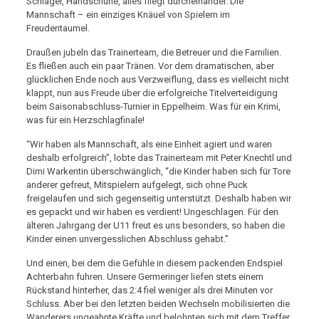
Schläger, Handschuhe, alles fliegt durcheinander. Die
Mannschaft – ein einziges Knäuel von Spielern im
Freudentaumel.
Draußen jubeln das Trainerteam, die Betreuer und die Familien.
Es fließen auch ein paar Tränen. Vor dem dramatischen, aber
glücklichen Ende noch aus Verzweiflung, dass es vielleicht nicht
klappt, nun aus Freude über die erfolgreiche Titelverteidigung
beim Saisonabschluss-Turnier in Eppelheim. Was für ein Krimi,
was für ein Herzschlagfinale!
“Wir haben als Mannschaft, als eine Einheit agiert und waren
deshalb erfolgreich”, lobte das Trainerteam mit Peter Knechtl und
Dimi Warkentin überschwänglich, “die Kinder haben sich für Tore
anderer gefreut, Mitspielern aufgelegt, sich ohne Puck
freigelaufen und sich gegenseitig unterstützt. Deshalb haben wir
es gepackt und wir haben es verdient! Ungeschlagen. Für den
älteren Jahrgang der U11 freut es uns besonders, so haben die
Kinder einen unvergesslichen Abschluss gehabt.”
Und einen, bei dem die Gefühle in diesem packenden Endspiel
Achterbahn fuhren. Unsere Germeringer liefen stets einem
Rückstand hinterher, das 2:4 fiel weniger als drei Minuten vor
Schluss. Aber bei den letzten beiden Wechseln mobilisierten die
Wanderers ungeahnte Kräfte und belohnten sich mit dem Treffer