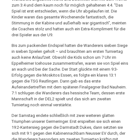
zum 3:4 und dem kaum noch für möglich gehaltenen 4:4. “Das
Spiel ist erst entschieden, wenn die Uhr abgelaufen ist. Die
Kinder waren das gesamte Wochenende fantastisch, die
Stimmung in der Kabine und außerhalb war gigantisch”, meinten
die Coaches stolz und hatten auch ein Extra-Kompliment für die
drei Spieler aus der U9.
Bis zum packenden Endspiel hatten die Wanderers sieben Siege
in sieben Spielen geholt – und brauchten am ersten Turniertag
auch keine Anlaufzeit. Obwohl die Kids schon um 7 Uhr im
Eppelheimer Icehouse zusammentrafen, waren sie von Spiel eins
an wach und bei der Sache. Der Start glückte mit einem 9:3-
Erfolg gegen die Moskitos Essen, es folgte ein klares 13:1
gegen die TSG Reutlingen. Dann gab es das erste
Aufeinandertreffen mit dem späteren Finalgegner Bad Nauheim.
7:1 schlugen die Wanderers das hessische Team, dessen erste
Mannschaft in der DEL2 spielt und das sich am zweiten
Turniertag noch einmal verstärkte.
Der Samstag endete schließlich mit zwei weiteren glatten
Triumphen unserer Germeringer. Erst erspielten sie sich einen
19:2-Kantersieg gegen die Darmstadt Dukes, dann setzten sie
sich mit 9:1 gegen den Kabinennachbarn Neusser EV durch, der
die Wanderers besonders am zweiten Turniertag kräftig mit