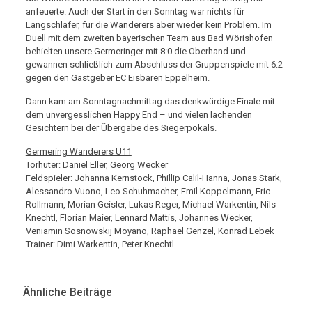
anfeuerte. Auch der Start in den Sonntag war nichts für
Langschläfer, für die Wanderers aber wieder kein Problem. Im
Duell mit dem zweiten bayerischen Team aus Bad Wörishofen
behielten unsere Germeringer mit 8:0 die Oberhand und
gewannen schließlich zum Abschluss der Gruppenspiele mit 6:2
gegen den Gastgeber EC Eisbären Eppelheim.
Dann kam am Sonntagnachmittag das denkwürdige Finale mit
dem unvergesslichen Happy End – und vielen lachenden
Gesichtern bei der Übergabe des Siegerpokals.
Germering Wanderers U11
Torhüter: Daniel Eller, Georg Wecker
Feldspieler: Johanna Kernstock, Phillip Calil-Hanna, Jonas Stark,
Alessandro Vuono, Leo Schuhmacher, Emil Koppelmann, Eric
Rollmann, Morian Geisler, Lukas Reger, Michael Warkentin, Nils
Knechtl, Florian Maier, Lennard Mattis, Johannes Wecker,
Veniamin Sosnowskij Moyano, Raphael Genzel, Konrad Lebek
Trainer: Dimi Warkentin, Peter Knechtl
Ähnliche Beiträge