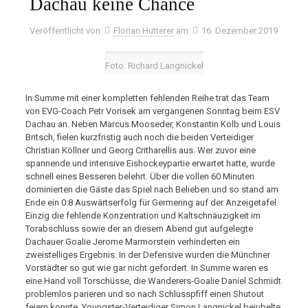
Dachau keine Chance
Veröffentlicht von
Florian Hutterer
am
16. Dezember 2019
Foto: Richard Langnickel
In Summe mit einer kompletten fehlenden Reihe trat das Team
von EVG-Coach Petr Vorisek am vergangenen Sonntag beim ESV
Dachau an. Neben Marcus Mooseder, Konstantin Kolb und Louis
Britsch, fielen kurzfristig auch noch die beiden Verteidiger
Christian Köllner und Georg Critharellis aus. Wer zuvor eine
spannende und intensive Eishockeypartie erwartet hatte, wurde
schnell eines Besseren belehrt. Über die vollen 60 Minuten
dominierten die Gäste das Spiel nach Belieben und so stand am
Ende ein 0:8 Auswärtserfolg für Germering auf der Anzeigetafel.
Einzig die fehlende Konzentration und Kaltschnäuzigkeit im
Torabschluss sowie der an diesem Abend gut aufgelegte
Dachauer Goalie Jerome Marmorstein verhinderten ein
zweistelliges Ergebnis. In der Defensive wurden die Münchner
Vorstädter so gut wie gar nicht gefordert. In Summe waren es
eine Hand voll Torschüsse, die Wanderers-Goalie Daniel Schmidt
problemlos parieren und so nach Schlusspfiff einen Shutout
feiern konnte. Youngster-Verteidiger Simon Langnickel bejubelte