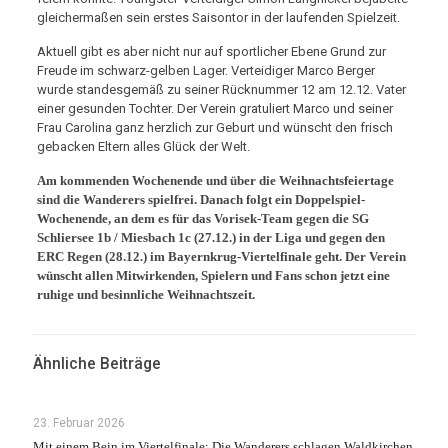
gleichermaßen sein erstes Saisontor in der laufenden Spielzeit.
Aktuell gibt es aber nicht nur auf sportlicher Ebene Grund zur
Freude im schwarz-gelben Lager. Verteidiger Marco Berger
wurde standesgemäß zu seiner Rücknummer 12 am 12.12. Vater
einer gesunden Tochter. Der Verein gratuliert Marco und seiner
Frau Carolina ganz herzlich zur Geburt und wünscht den frisch
gebacken Eltern alles Glück der Welt.
Am kommenden Wochenende und über die Weihnachtsfeiertage
sind die Wanderers spielfrei. Danach folgt ein Doppelspiel-
Wochenende, an dem es für das Vorisek-Team gegen die SG
Schliersee 1b / Miesbach 1c (27.12.) in der Liga und gegen den
ERC Regen (28.12.) im Bayernkrug-Viertelfinale geht. Der Verein
wünscht allen Mitwirkenden, Spielern und Fans schon jetzt eine
ruhige und besinnliche Weihnachtszeit.
Ähnliche Beiträge
23. Februar 2026
Mit einem Bein im Viertelfinale: Die Wanderers schlagen Waldkirchen