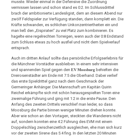
musste. Wieder einmal in der Defensive die Zuordnung
vermissen lassen und schon stand es 0:2. Im Schlussdrittel
brach der ambitionierte Landesligist, dem an diesem Abend nur
zwölf Feldspieler zur Verfügung standen, dann komplett ein. Die
Kräfte schwanden, es schlichen Unkonzentriertheiten ein und
man ließ den „Eispiraten“ zu viel Platz zum kombinieren. Es
hagelte eine regelrechten Torreigen, wenn auch der 0:8 Endstand
zum Schluss etwas zu hoch ausfiel und nicht dem Spielverlauf
entsprach.
Auch im dritten Anlauf sollte das persönliche Erfolgserlebnis für
die Münchner Vorstädter ausbleiben. In einem sehr intensiven
und spannenden Spiel gegen den
EV Moosburg
behielten die
Dreirosenstädter am Ende mit 7:5 die Oberhand. Dabei verlief
das erste Spieldrittel ganz nach dem Geschmack der
Germeringer Anhänger. Die Mannschaft um Kapitän Quirin
Reichel erkämpfte sich mit schön herausgespielten Toren eine
zweimalige Führung und ging mit 1:2 in die erste Pause. Den
Anfang des zweiten Drittels verschlief man leider, so dass
Moosburg die Partie binnen weniger Minuten drehen konnte.
Aber wie schon an den Vortagen, steckten die Wanderers nicht
auf, sondern konnten eine 4:2 Führung des EVM mit einem
Doppelschlag zwischenzeitlich ausgleichen, ehe man sich kurz
vor der zweiten Sirene das 5:4 fing. In den letzten 20 Minuten