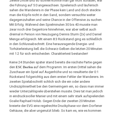
zweite Drittel und so schnell konnte man gar nicht schauen, war
die Führung auf 5:0 angewachsen. Spielerisch und läuferisch
sahen die Wanderers in der Phase kein Land und doch steckte
man die Köpfe nicht in den Sand, sondern versuchte weiter
dagegenzuhalten und seine Chance in der Offensive zu suchen.
Mit Erfolg. Während den Spielminuten 30 bis 40 musste man
zwar noch drei Gegentore hinnehmen, war aber selbst auch
dreimal in Person von Neuzugang Dennis Sturm (2x) und Daniel
Menge erfolgreich. Mit einem 8:3 Rückstand ging es schließlich
in den Schlussabschnitt. Eine herausragende Energie- und
Torhüterleistung ließ die Schwarz-Gelben die letzten 20 Minuten
mit 1:2 für sich entscheiden. Charaktertest bestanden!
Keine 24 Stunden später stand bereits die nächste Partie gegen
den
ESC Dorfen
auf dem Programm. Im ersten Drittel sahen die
Zuschauer ein Spiel auf Augenhöhe und so resultierte der 0:1
Rückstand folgerichtig aus dem ersten Fehler der Wanderers. Im
zweiten Spielabschnitt schlich sich die ein oder andere
Undiszipliniertheit bei den Germeringern ein, so dass man immer
wieder Unterzahlspiele überstehen musste. Dies tat man jedoch
in eindrucksvoller Manier und mit einem sehr stark aufspielenden
Goalie Raphael Holub. Gegen Ende der zweiten 20 Minuten
kreierte der EVG eine regelrechte Druckphase vor dem Dorfener
Gehäuse, die aber ungenutzt blieb. So kam es, wie es kommen