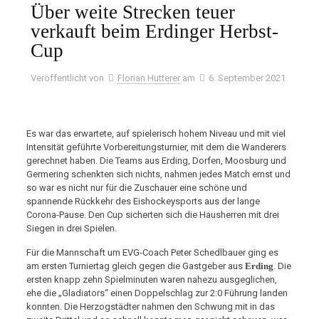
Über weite Strecken teuer
verkauft beim Erdinger Herbst-
Cup
Veröffentlicht von
Florian Hutterer
am
6. September 2021
Es war das erwartete, auf spielerisch hohem Niveau und mit viel
Intensität geführte Vorbereitungsturnier, mit dem die Wanderers
gerechnet haben. Die Teams aus Erding, Dorfen, Moosburg und
Germering schenkten sich nichts, nahmen jedes Match ernst und
so war es nicht nur für die Zuschauer eine schöne und
spannende Rückkehr des Eishockeysports aus der lange
Corona-Pause. Den Cup sicherten sich die Hausherren mit drei
Siegen in drei Spielen.
Für die Mannschaft um EVG-Coach Peter Schedlbauer ging es
am ersten Turniertag gleich gegen die Gastgeber aus
Erding
. Die
ersten knapp zehn Spielminuten waren nahezu ausgeglichen,
ehe die „Gladiators“ einen Doppelschlag zur 2:0 Führung landen
konnten. Die Herzogstädter nahmen den Schwung mit in das