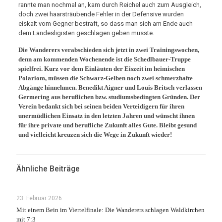
rannte man nochmal an, kam durch Reichel auch zum Ausgleich,
doch zwei haarsträubende Fehler in der Defensive wurden
eiskalt vom Gegner bestraft, so dass man sich am Ende auch
dem Landesligisten geschlagen geben musste.
Die Wanderers verabschieden sich jetzt in zwei Trainingswochen,
denn am kommenden Wochenende ist die Schedlbauer-Truppe
spielfrei. Kurz vor dem Einläuten der Eiszeit im heimischen
Polariom, müssen die Schwarz-Gelben noch zwei schmerzhafte
Abgänge hinnehmen. Benedikt Aigner und Louis Britsch verlassen
Germering aus beruflichen bzw. studiumsbedingten Gründen. Der
Verein bedankt sich bei seinen beiden Verteidigern für ihren
unermüdlichen Einsatz in den letzten Jahren und wünscht ihnen
für ihre private und berufliche Zukunft alles Gute. Bleibt gesund
und vielleicht kreuzen sich die Wege in Zukunft wieder!
Ähnliche Beiträge
23. Februar 2026
Mit einem Bein im Viertelfinale: Die Wanderers schlagen Waldkirchen
mit 7:3