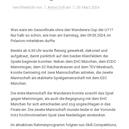
Veröffentlicht von
Armin Doll
am
29. März 2024
Was wäre ein Saisonfinale ohne den Wanderers-Cup der U11?
Nur halb so schön, wie man am Samstag, den 09.03.2024, im
Polariom miterleben durfte.
Bereits ab 6.30 Uhr wurde fleissig gewerkelt, dekoriert und
aufgebaut, damit pünktlich auf den beiden Kleinfeldern die
Spiele beginnen konnten. Neben dem EHC München, dem ECDC
Memmingen, dem SC Reichersbeuren und dem TEV Miesbach,
konnte Germering mit zwei Mannschaften antreten, die zweite
Mannschaft als etablierte Spielgemeinschaft mit dem ESC
München.
Die erste Mannschaft der Wanderers konnte sowohl das Spiel
gegen Memmingen, als auch die Begegnung mit dem EHC
München für sich entscheiden und zog ungeschlagen in das
Finale ein. Die zweite Mannschaft musste leider in der Vorrunde
trotz hochmotiviertem Spiel zwei Niederlagen einstecken.
Im attraktiven Rahmenprogramm folgten nun Skill-Competitions,