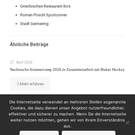
Griechisches Restaurant Ilios
Roman Pöschl Sportcorner
Stadt Germering
Ähnliche Beiträge
27. April 2026
Nachwuchs-Sommercamp 2026 in Zusammenarbeit mit Bukac Hockey
Mehr erfahren
Die Internetseite verwendet an mehreren Stellen sogenannte
Cookies, die dazu dienen unser Angebot nutzerfreundlicher,
effektiver und sicherer zu machen. Wenn Sie die Internetseite
weiter nutzen möchten, gehen wir von Ihrem Einverständnis
© Copyright 2023 by Wanderers Germering
aus.
Impressum
Datenschutzerklärung