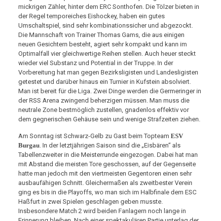
mickrigen Zähler, hinter dem ERC Sonthofen. Die Tölzer bieten in
der Regel temporeiches Eishockey, haben ein gutes
Umschaltspiel, sind sehr kombinationssicher und abgezockt.
Die Mannschaft von Trainer Thomas Gams, die aus einigen
neuen Gesichtern besteht, agiert sehr kompakt und kann im
Optimalfall vier gleichwertige Reihen stellen. Auch heuer steckt
wieder viel Substanz und Potential in der Truppe. In der
Vorbereitung hat man gegen Bezirksligisten und Landesligisten
getestet und darüber hinaus ein Turnier in Kufstein absolviert.
Man ist bereit für die Liga. Zwei Dinge werden die Germeringer in
der RSS Arena zwingend beherzigen müssen. Man muss die
neutrale Zone bestmöglich zustellen, gnadenlos effektiv vor
dem gegnerischen Gehäuse sein und wenige Strafzeiten ziehen.
Am Sonntag ist Schwarz-Gelb zu Gast beim Topteam
ESV
Burgau
. In der letztjährigen Saison sind die „Eisbären“ als
Tabellenzweiter in die Meisterrunde eingezogen. Dabei hat man
mit Abstand die meisten Tore geschossen, auf der Gegenseite
hatte man jedoch mit den viertmeisten Gegentoren einen sehr
ausbaufähigen Schnitt. Gleichermaßen als zweitbester Verein
ging es bis in die Playoffs, wo man sich im Halbfinale dem ESC
Haßfurt in zwei Spielen geschlagen geben musste.
Insbesondere Match 2 wird beiden Fanlagern noch lange in
Erinnerung bleiben. Nach einer spektakulären Partie unterlag der