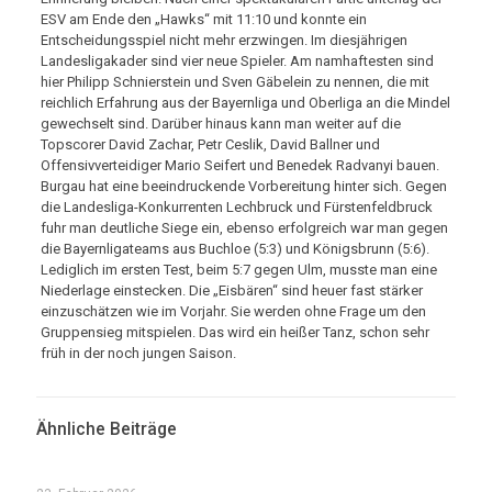
ESV am Ende den „Hawks“ mit 11:10 und konnte ein
Entscheidungsspiel nicht mehr erzwingen. Im diesjährigen
Landesligakader sind vier neue Spieler. Am namhaftesten sind
hier Philipp Schnierstein und Sven Gäbelein zu nennen, die mit
reichlich Erfahrung aus der Bayernliga und Oberliga an die Mindel
gewechselt sind. Darüber hinaus kann man weiter auf die
Topscorer David Zachar, Petr Ceslik, David Ballner und
Offensivverteidiger Mario Seifert und Benedek Radvanyi bauen.
Burgau hat eine beeindruckende Vorbereitung hinter sich. Gegen
die Landesliga-Konkurrenten Lechbruck und Fürstenfeldbruck
fuhr man deutliche Siege ein, ebenso erfolgreich war man gegen
die Bayernligateams aus Buchloe (5:3) und Königsbrunn (5:6).
Lediglich im ersten Test, beim 5:7 gegen Ulm, musste man eine
Niederlage einstecken. Die „Eisbären“ sind heuer fast stärker
einzuschätzen wie im Vorjahr. Sie werden ohne Frage um den
Gruppensieg mitspielen. Das wird ein heißer Tanz, schon sehr
früh in der noch jungen Saison.
Ähnliche Beiträge