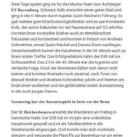
Zwei Tage später ging es für das Mucha-Team zum Aufsteiger
EV Ravensburg
. Schwarz-Gelb erwischte einen guten Start und
ging in der 6. Minute durch Kapitän Quirin Reichel in Führung. Es
gab weitere gute Einschussmöglichkeiten und es war Konstantin
Kolb, der sechs Sekunden vor der Pausensirene auf 0:2 erhöhte.
Die Münchner Vorstädter blieben auch im Mittelabschnitt
fokussiert und konzentriert und konnten in Person von Andreas
Schmelcher, erneut Quirin Reichel und Dennis Sturm nachlegen.
Zwischenzeitlich kamen die Hausherren in der 36. Minute auch zu
ihrem ersten Treffer. Das Erfolgserlebnis nahm der EVR mit ins
Schlussdrittel. Das 2:5 in der 45. Minute war die logische und
verdiente Folge. Doch die Wanderers ließen sich davon nicht
beirren und konnten ihrerseits noch zweimal, nach Toren von
Manuel Winkler und Andreas Schmelcher, jubeln und feierten am
Ende einen verdienten und nie gefährdeten ersten Auswärtssieg
in der noch jungen Saison.
Germering hat vier Auswärtsspiele in Serie vor der Brust
Der
SC Reichersbeuern
erwartet die Wanderers am Freitag in
heimischer Halle. Der SCR hat im Vorjahr eine ordentliche
Hauptrunde gespielt und ist als Tabellendritter in die
Meisterrunde eingezogen. Dort konnte man sich nochmals
steigern und verpasste die Playoffs zur Bayernliga nur um einen