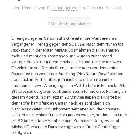
Veröffentlicht von
Florian Hutterer
am
23. Oktober 2023
Foto: Wolfgang Maisch
Einen gelungenen Saisonauftakt feierten die Wanderers am
vergangenen Freitag gegen den
SC Forst
. Nach dem frühen 0:1
Rückstand in der ersten Minute, übernahmen die Hausherren
mehr und mehr das Kommando und wurden zunehmend
zwingender vor dem gegnerischen Gehäuse. Eine sehenswerte
Einzelaktion von Dennis Sturm, brachte noch vor dem ersten
Pausentee den verdienten Ausklang. Die „Nature Boyz“ blieben
aber auch im Mitteldrittel gefährlich und scheiterten unter
anderem mit zwei Alleingängen an EVG-Torhüterin Franziska Albl.
Stattdessen sorgte erneut Dennis Sturm für die erste Führung an
diesem Abend. In den letzten 20 Minuten ließen die Kräfte bei
den tapfer kämpfenden Gästen nach, es schlichen sich
Nachlässigkeiten und Unkonzentriertheiten ein, die Schwarz-
Gelb letztlich eiskalt für sich zu nutzen wusste, so dass am Ende
ein 6:2 auf der Anzeigetafel stand. Konstantin Kolb, zweimal
Michael Fischer und Daniel Menge waren für die Germeringer
erfolgreich.