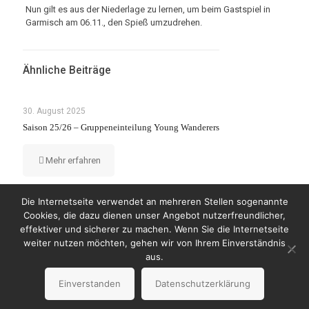
Nun gilt es aus der Niederlage zu lernen, um beim Gastspiel in
Garmisch am 06.11., den Spieß umzudrehen.
Ähnliche Beiträge
30. August 2025
Saison 25/26 – Gruppeneinteilung Young Wanderers
Mehr erfahren
Die Internetseite verwendet an mehreren Stellen sogenannte
Cookies, die dazu dienen unser Angebot nutzerfreundlicher,
effektiver und sicherer zu machen. Wenn Sie die Internetseite
weiter nutzen möchten, gehen wir von Ihrem Einverständnis
© Copyright 2023 by Wanderers Germering
aus.
Impressum
Datenschutzerklärung
Einverstanden
Datenschutzerklärung