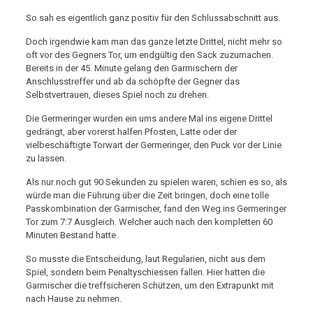
So sah es eigentlich ganz positiv für den Schlussabschnitt aus.
Doch irgendwie kam man das ganze letzte Drittel, nicht mehr so
oft vor des Gegners Tor, um endgültig den Sack zuzumachen.
Bereits in der 45. Minute gelang den Garmischern der
Anschlusstreffer und ab da schöpfte der Gegner das
Selbstvertrauen, dieses Spiel noch zu drehen.
Die Germeringer wurden ein ums andere Mal ins eigene Drittel
gedrängt, aber vorerst halfen Pfosten, Latte oder der
vielbeschäftigte Torwart der Germeringer, den Puck vor der Linie
zu lassen.
Als nur noch gut 90 Sekunden zu spielen waren, schien es so, als
würde man die Führung über die Zeit bringen, doch eine tolle
Passkombination der Garmischer, fand den Weg ins Germeringer
Tor zum 7:7 Ausgleich. Welcher auch nach den kompletten 60
Minuten Bestand hatte.
So musste die Entscheidung, laut Regularien, nicht aus dem
Spiel, sondern beim Penaltyschiessen fallen. Hier hatten die
Garmischer die treffsicheren Schützen, um den Extrapunkt mit
nach Hause zu nehmen.