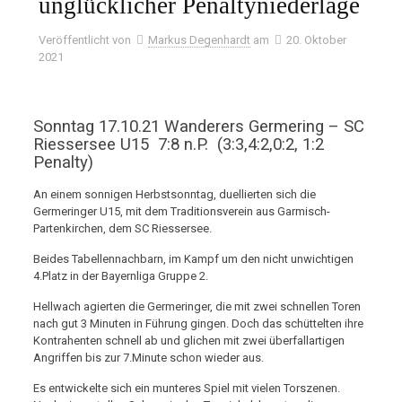
unglücklicher Penaltyniederlage
Veröffentlicht von
Markus Degenhardt
am
20. Oktober
2021
Sonntag 17.10.21 Wanderers Germering – SC
Riessersee U15 7:8 n.P. (3:3,4:2,0:2, 1:2
Penalty)
An einem sonnigen Herbstsonntag, duellierten sich die
Germeringer U15, mit dem Traditionsverein aus Garmisch-
Partenkirchen, dem SC Riessersee.
Beides Tabellennachbarn, im Kampf um den nicht unwichtigen
4.Platz in der Bayernliga Gruppe 2.
Hellwach agierten die Germeringer, die mit zwei schnellen Toren
nach gut 3 Minuten in Führung gingen. Doch das schüttelten ihre
Kontrahenten schnell ab und glichen mit zwei überfallartigen
Angriffen bis zur 7.Minute schon wieder aus.
Es entwickelte sich ein munteres Spiel mit vielen Torszenen.