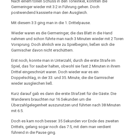
Nach einem tollen Schuss in den Torwinkel, konnten die
Germeringer wieder mit 3:2 in Führung gehen. Doch
postwendend kassierte man den Ausgleich.
Mit diesem 3:3 ging man in die 1. Drittelpause.
Wieder waren es die Germeringer, die das Blatt in die Hand
nahmen und schon führte man nach 3 Minuten wieder mit 2 Toren
Vorsprung. Doch ähnlich wie zu Spielbeginn, ließen sich die
Garmischer davon nicht erschüttern.
Erst noch, konnte man in Unterzahl, durch die erste Strafe im
Spiel, das Tor sauber halten, obwohl sie fast 2 Minuten in ihrem
Drittel eingeschnürt waren. Doch wieder war es ein
Doppelschlag, in der 33. und 35. Minute, die die Garmischer
wieder ausgleichen ließ.
Kurz darauf gab es dann die erste Strafzeit für die Gäste. Die
Wanderers brauchten nur 16 Sekunden um die
Überzahlgelegenheit auszunutzen und führten nach 38 Minuten
mit 6:5.
Doch es kam noch besser. 35 Sekunden vor Ende des zweiten
Drittels, gelang sogar noch das 7:5, mit dem man verdient
führend in die Pause ging.