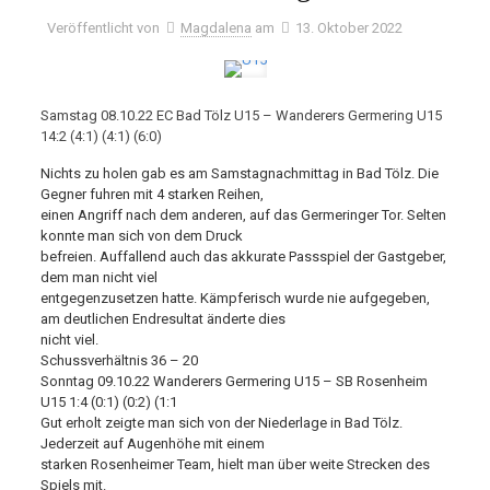
Veröffentlicht von
Magdalena
am
13. Oktober 2022
Samstag 08.10.22 EC Bad Tölz U15 – Wanderers Germering U15
14:2 (4:1) (4:1) (6:0)
Nichts zu holen gab es am Samstagnachmittag in Bad Tölz. Die
Gegner fuhren mit 4 starken Reihen,
einen Angriff nach dem anderen, auf das Germeringer Tor. Selten
konnte man sich von dem Druck
befreien. Auffallend auch das akkurate Passspiel der Gastgeber,
dem man nicht viel
entgegenzusetzen hatte. Kämpferisch wurde nie aufgegeben,
am deutlichen Endresultat änderte dies
nicht viel.
Schussverhältnis 36 – 20
Sonntag 09.10.22 Wanderers Germering U15 – SB Rosenheim
U15 1:4 (0:1) (0:2) (1:1
Gut erholt zeigte man sich von der Niederlage in Bad Tölz.
Jederzeit auf Augenhöhe mit einem
starken Rosenheimer Team, hielt man über weite Strecken des
Spiels mit.