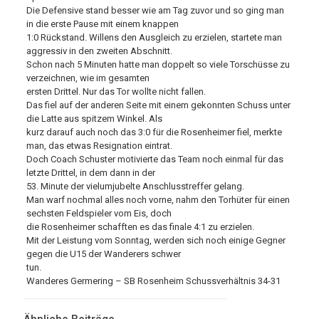
Die Defensive stand besser wie am Tag zuvor und so ging man
in die erste Pause mit einem knappen
1:0 Rückstand. Willens den Ausgleich zu erzielen, startete man
aggressiv in den zweiten Abschnitt.
Schon nach 5 Minuten hatte man doppelt so viele Torschüsse zu
verzeichnen, wie im gesamten
ersten Drittel. Nur das Tor wollte nicht fallen.
Das fiel auf der anderen Seite mit einem gekonnten Schuss unter
die Latte aus spitzem Winkel. Als
kurz darauf auch noch das 3:0 für die Rosenheimer fiel, merkte
man, das etwas Resignation eintrat.
Doch Coach Schuster motivierte das Team noch einmal für das
letzte Drittel, in dem dann in der
53. Minute der vielumjubelte Anschlusstreffer gelang.
Man warf nochmal alles noch vorne, nahm den Torhüter für einen
sechsten Feldspieler vom Eis, doch
die Rosenheimer schafften es das finale 4:1 zu erzielen.
Mit der Leistung vom Sonntag, werden sich noch einige Gegner
gegen die U15 der Wanderers schwer
tun.
Wanderes Germering – SB Rosenheim Schussverhältnis 34-31