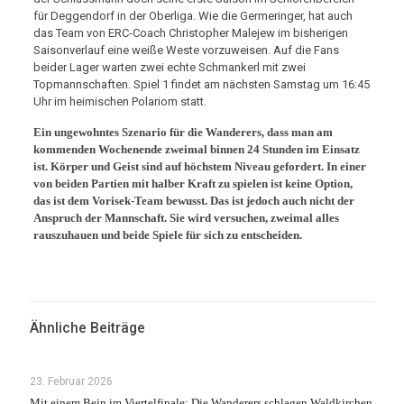
für Deggendorf in der Oberliga. Wie die Germeringer, hat auch
das Team von ERC-Coach Christopher Malejew im bisherigen
Saisonverlauf eine weiße Weste vorzuweisen. Auf die Fans
beider Lager warten zwei echte Schmankerl mit zwei
Topmannschaften. Spiel 1 findet am nächsten Samstag um 16:45
Uhr im heimischen Polariom statt.
Ein ungewohntes Szenario für die Wanderers, dass man am
kommenden Wochenende zweimal binnen 24 Stunden im Einsatz
ist. Körper und Geist sind auf höchstem Niveau gefordert. In einer
von beiden Partien mit halber Kraft zu spielen ist keine Option,
das ist dem Vorisek-Team bewusst. Das ist jedoch auch nicht der
Anspruch der Mannschaft. Sie wird versuchen, zweimal alles
rauszuhauen und beide Spiele für sich zu entscheiden.
Ähnliche Beiträge
23. Februar 2026
Mit einem Bein im Viertelfinale: Die Wanderers schlagen Waldkirchen