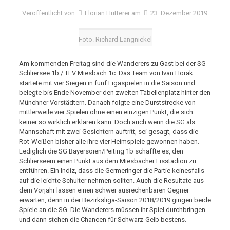
Veröffentlicht von
Florian Hutterer
am
23. Dezember 2019
Foto. Richard Langnickel
Am kommenden Freitag sind die Wanderers zu Gast bei der SG
Schliersee 1b / TEV Miesbach 1c. Das Team von Ivan Horak
startete mit vier Siegen in fünf Ligaspielen in die Saison und
belegte bis Ende November den zweiten Tabellenplatz hinter den
Münchner Vorstädtern. Danach folgte eine Durststrecke von
mittlerweile vier Spielen ohne einen einzigen Punkt, die sich
keiner so wirklich erklären kann. Doch auch wenn die SG als
Mannschaft mit zwei Gesichtern auftritt, sei gesagt, dass die
Rot-Weißen bisher alle ihre vier Heimspiele gewonnen haben.
Lediglich die SG Bayersoien/Peiting 1b schaffte es, den
Schlierseern einen Punkt aus dem Miesbacher Eisstadion zu
entführen. Ein Indiz, dass die Germeringer die Partie keinesfalls
auf die leichte Schulter nehmen sollten. Auch die Resultate aus
dem Vorjahr lassen einen schwer ausrechenbaren Gegner
erwarten, denn in der Bezirksliga-Saison 2018/2019 gingen beide
Spiele an die SG. Die Wanderers müssen ihr Spiel durchbringen
und dann stehen die Chancen für Schwarz-Gelb bestens.