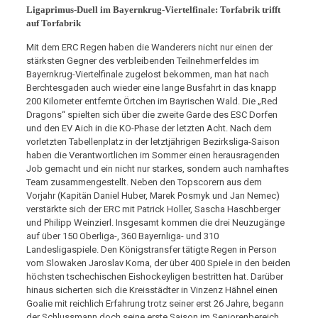
Ligaprimus-Duell im Bayernkrug-Viertelfinale: Torfabrik trifft
auf Torfabrik
Mit dem ERC Regen haben die Wanderers nicht nur einen der
stärksten Gegner des verbleibenden Teilnehmerfeldes im
Bayernkrug-Viertelfinale zugelost bekommen, man hat nach
Berchtesgaden auch wieder eine lange Busfahrt in das knapp
200 Kilometer entfernte Örtchen im Bayrischen Wald. Die „Red
Dragons“ spielten sich über die zweite Garde des ESC Dorfen
und den EV Aich in die KO-Phase der letzten Acht. Nach dem
vorletzten Tabellenplatz in der letztjährigen Bezirksliga-Saison
haben die Verantwortlichen im Sommer einen herausragenden
Job gemacht und ein nicht nur starkes, sondern auch namhaftes
Team zusammengestellt. Neben den Topscorern aus dem
Vorjahr (Kapitän Daniel Huber, Marek Posmyk und Jan Nemec)
verstärkte sich der ERC mit Patrick Holler, Sascha Haschberger
und Philipp Weinzierl. Insgesamt kommen die drei Neuzugänge
auf über 150 Oberliga-, 360 Bayernliga- und 310
Landesligaspiele. Den Königstransfer tätigte Regen in Person
vom Slowaken Jaroslav Koma, der über 400 Spiele in den beiden
höchsten tschechischen Eishockeyligen bestritten hat. Darüber
hinaus sicherten sich die Kreisstädter in Vinzenz Hähnel einen
Goalie mit reichlich Erfahrung trotz seiner erst 26 Jahre, begann
der Schlussmann doch seine erste Saison im Seniorenbereich