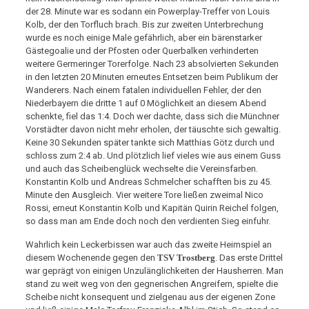
der 28. Minute war es sodann ein Powerplay-Treffer von Louis
Kolb, der den Torfluch brach. Bis zur zweiten Unterbrechung
wurde es noch einige Male gefährlich, aber ein bärenstarker
Gästegoalie und der Pfosten oder Querbalken verhinderten
weitere Germeringer Torerfolge. Nach 23 absolvierten Sekunden
in den letzten 20 Minuten erneutes Entsetzen beim Publikum der
Wanderers. Nach einem fatalen individuellen Fehler, der den
Niederbayern die dritte 1 auf 0 Möglichkeit an diesem Abend
schenkte, fiel das 1:4. Doch wer dachte, dass sich die Münchner
Vorstädter davon nicht mehr erholen, der täuschte sich gewaltig.
Keine 30 Sekunden später tankte sich Matthias Götz durch und
schloss zum 2:4 ab. Und plötzlich lief vieles wie aus einem Guss
und auch das Scheibenglück wechselte die Vereinsfarben.
Konstantin Kolb und Andreas Schmelcher schafften bis zu 45.
Minute den Ausgleich. Vier weitere Tore ließen zweimal Nico
Rossi, erneut Konstantin Kolb und Kapitän Quirin Reichel folgen,
so dass man am Ende doch noch den verdienten Sieg einfuhr.
Wahrlich kein Leckerbissen war auch das zweite Heimspiel an
diesem Wochenende gegen den
TSV Trostberg
. Das erste Drittel
war geprägt von einigen Unzulänglichkeiten der Hausherren. Man
stand zu weit weg von den gegnerischen Angreifern, spielte die
Scheibe nicht konsequent und zielgenau aus der eigenen Zone