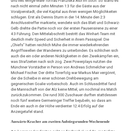
und ließ einige Male Torfrau Franziska Albl im Stich. So stand es
nach nicht einmal zehn Minuten 1:3 für die Gäste aus der
Voralpenstadt, die viel Kapital aus ihren wenigen Möglichkeiten
schlugen. Erst als Dennis Sturm in der 14. Minute den 2:3
Anschlusstreffer markierte, wendete sich das Blatt und Schwarz-
Gelb drehte die Partie noch vor der ersten Pausensirene zu einer
4:3 Führung. Den Mittelabschnitt bestritt das Winhart-Team mit
deutlich mehr Speed und Sicherheit in ihrem Passspiel. Die
„Chiefs“ hatten reichlich Mühe die immer wiederkehrenden
Angriffswellen der Wanderers zu unterbinden. Es schlichen sich
auch die ein oder anderen Nickligkeiten in den Zweikämpfen ein,
was Strafzeiten nach sich zog. Zwei Powerplays nutzten die
Münchner Vorstädter in Person von Andreas Schmelcher und
Michael Fischer. Der dritte Torerfolg war Markus Mair vergönnt,
der die Scheibe in einer schönen Drehbewegung am
gegnerischen Goalie vorbeischob. Auch im Schlussdrittel fand
die Mannschaft von der Alz keine Mittel, um nochmal ins Match
zurückzukommen. Die rund 300 Zuschauer durften stattdessen
noch fünf weitere Germeringer Treffer bejubeln, so dass am
Ende ein auch in der Höhe verdienter 12:4 Erfolg auf der
Anzeigetafel stand.
Auswärts-Kracher am zweiten Aufstiegsrunden-Wochenende