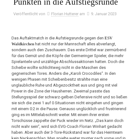
Punkten in die Aufstiegsrunde
Veröffentlicht von
Florian Hutterer
am
9. Januar 2023
Das Auftaktmatch in die Aufstiegsrunde gegen den
ESV
Waldkirchen
hat nicht nur der Mannschaft alles abverlangt,
sondern auch den Zuschauern. Das erste Drittel war zermürbend
für das Gemüt und die Köpfe der Germeringer Spieler, die mehr
Spielanteile und unzählige Abschlussaktionen hatten. Doch die
Scheibe wollte schlichtweg nicht in die Maschen des
gegnerischen Tores. Anders die „Karoli Crocodiles“. In den
wenigen Phasen mit Scheibenbesitz strahlte man eine
unglaubliche Ruhe und Abgezocktheit aus und ging mit viel
Power in die Zone der Hausherren. Zweimal passte das
Stellungsspiel der schwarz-gelben Defensive nicht und so ließen
sie sich die zwei 1 auf 0 Situationen nicht eingehen und gingen
mit einem 0:2 in die Pause. Genauso unglücklich und frustrierend
ging es im Mittelabschnitt weiter. Mit einem ihrer ersten
Torschüsse zappelte der Puck wieder im Netz. „Das kann doch
nicht wahr sein“, wird sich EVG-Coach Florian Winhart gedacht
haben. Aber auch der 3-Tore-Rückstand war für das Heimteam
kein Nackenschlag. Man spielte weiter munter nach vorne und in