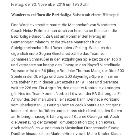
Freitag, der 30. November 2018 um 19:30 Uhr.
Wanderers eröffnen die Bezirksliga-Saison mit einem Heimspiel
Eine Woche verspätet startet die Mannschaft von Wanderers
Coach Heinz Feilmeier nun doch vor heimischer Kulisse in die
Bezirksliga-Saison. Zu Gast am kommenden Freitag im
Germeringer Polariom ist die zweite Mannschaft der
Spielgemeinschaft Bad Bayersoien / Peiting. Wie auch der
eigentlich erste Gegner Geretsried zählte das Team von
Johannes Schmaußer in der letztjährigen Spielzeit zu den Top 3
und verpasste nur knapp den Einzug in das Playoff Viertelfinale.
Topscorer ist der 36-jährige Routinier Thomas Maier, der über 300
Spiele in der Oberliga und über 200 Bayernliga-Spiele in seiner
Vita stehen hat. In dieser Zeit erzielte er 191 Tore und bereitete
weitere 228 vor. Ein Angreifer, den es unter Kontrolle zu bringen
gilt. Neu ins Team kommt Norbert Löw von der EA Schongau. Ein
Allrounder, den man überall einsetzen kann. Der neue Vorstand
vom Oberligisten EC Peiting Thomas Zeck konnte es nicht ganz
lassen mit dem Aufhören und schloss sich ebenfalls den Soiern
an. Er bringt massig Erfahrung aus 18 Jahre Oberliga mit. Auch
die Besetzung der zweiten Torhüterposition zog sich etwas,
doch schließlich wurde man in Maximilian Eirenschmalz fündig.
Darüber hinaus zählen Markus Hirschvogel, Mario Kögler, Klaus