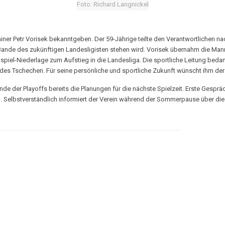
Foto: Richard Langnickel
r Petr Vorisek bekanntgeben. Der 59-Jährige teilte den Verantwortlichen nach
 Bande des zukünftigen Landesligisten stehen wird. Vorisek übernahm die Man
piel-Niederlage zum Aufstieg in die Landesliga. Die sportliche Leitung bedankt
des Tschechen. Für seine persönliche und sportliche Zukunft wünscht ihm der 
e der Playoffs bereits die Planungen für die nächste Spielzeit. Erste Gespräc
. Selbstverständlich informiert der Verein während der Sommerpause über di