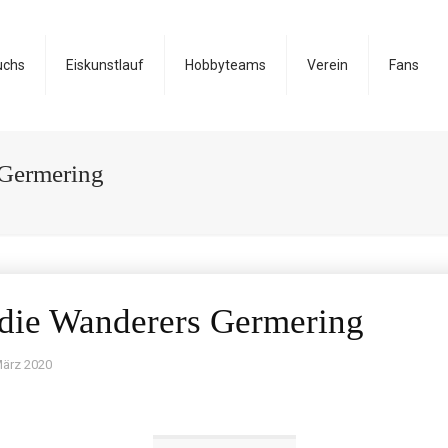
uchs
Eiskunstlauf
Hobbyteams
Verein
Fans
 Germering
t die Wanderers Germering
März 2020