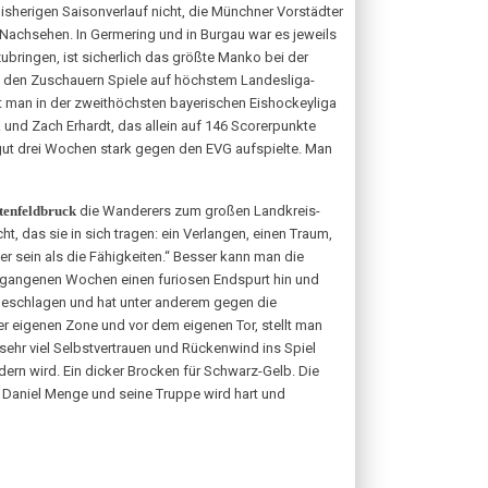
bisherigen Saisonverlauf nicht, die Münchner Vorstädter
 Nachsehen. In Germering und in Burgau war es jeweils
ubringen, ist sicherlich das größte Manko bei der
en den Zuschauern Spiele auf höchstem Landesliga-
t man in der zweithöchsten bayerischen Eishockeyliga
 und Zach Erhardt, das allein auf 146 Scorerpunkte
 gut drei Wochen stark gegen den EVG aufspielte. Man
tenfeldbruck
die Wanderers zum großen Landkreis-
 das sie in sich tragen: ein Verlangen, einen Traum,
r sein als die Fähigkeiten.“ Besser kann man die
vergangenen Wochen einen furiosen Endspurt hin und
ngeschlagen und hat unter anderem gegen die
er eigenen Zone und vor dem eigenen Tor, stellt man
sehr viel Selbstvertrauen und Rückenwind ins Spiel
dern wird. Ein dicker Brocken für Schwarz-Gelb. Die
 Daniel Menge und seine Truppe wird hart und