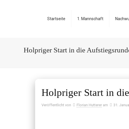
Startseite
1. Mannschaft
Nachw
Holpriger Start in die Aufstiegsrun
Holpriger Start in d
Veröffentlicht von
Florian Hutterer
am
31. Janua