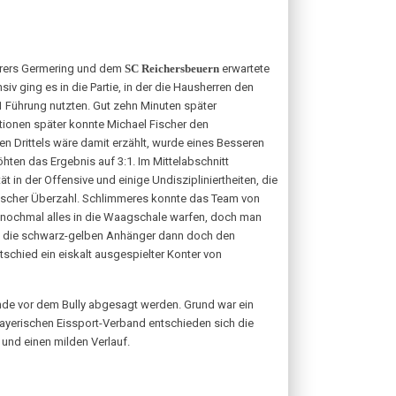
erers Germering und dem
SC Reichersbeuern
erwartete
 ging es in die Partie, in der die Hausherren den
:1 Führung nutzten. Gut zehn Minuten später
tionen später konnte Michael Fischer den
n Drittels wäre damit erzählt, wurde eines Besseren
hten das Ergebnis auf 3:1. Im Mittelabschnitt
t in der Offensive und einige Undiszipliniertheiten, die
merischer Überzahl. Schlimmeres konnte das Team von
 nochmal alles in die Waagschale warfen, doch man
en die schwarz-gelben Anhänger dann doch den
schied ein eiskalt ausgespielter Konter von
de vor dem Bully abgesagt werden. Grund war ein
Bayerischen Eissport-Verband entschieden sich die
nd einen milden Verlauf.