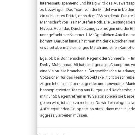
Interessant, spannend und hitzig wird das Auswärts
zu bezwingen. Das Team von der Mindel war in beiden P
ein schlechtes Drittel, dass dem ESV verdiente Punkte 
Mannschaft von Trainer Stefan Roth. Die Leistungsbere
Niveau. Auch das Durchsetzungsvermögen und die Effek
unangefochtene Nummer 1. Maßgeblichen Anteil daran ha
kommt. Darüber hinaus hat man mit der deutschen Natio
erwartet abermals ein enges Match und einen Kampf um
Egal ob bei Sonnenschein, Regen oder Schneefall – I
Derby. Muhammad Ali hat einst gesagt: „Champions wer
eine Vision. Sie brauchen außergewöhnliche Ausdauer, 
Vorzeichen für das Freiluft-Spektakel nicht beschreib
zogen letztlich in überzeugender und souveräner Mani
besserplatzierten Teams aus Burgau und Reichersbeuern
mit nur 50 Gegentreffern in 18 Saisonspielen die best
gehen wird, ist also zu rechnen. Da wird ein eingesch
Aufstiegsrunden-Gruppe ist so stark, dass man in jed
aggressiv arbeiten müssen.