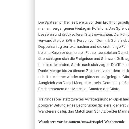
Die Spatzen pfiffen es bereits vor dem Eröffnungsbu
man am vergangenen Freitag im Polariom. Das Spiel des
besseren und druckvolleren Start erwischten. Der Führu
verwandelte der EVG in Person von Dominik Schulz eben
Doppelschlag perfekt machen und die erstmalige Führun
belehrt. Kurz vor dem ersten Pausentee spielten Danie
überschlugen sich die Ereignisse und Schwarz-Gelb agier
die ein oder andere Strafe nach sich zogen. Die Tölze
Daniel Menge bis zu diesem Zeitpunkt verhindern. In 
scheiterte immer wieder am glänzend aufgelegten Gäs
Ausgleich von Daniel Menge bejubeln. Germering ließ n
Reichersbeuern das Match zu Gunsten der Gäste.
Trainingsspiel statt zweites Aufstiegsrunden-Spiel hi
positiver Befund eines Lechbrucker Spielers, der erst
Wanderers dafür, das Match zum Schutz beider Manns
Wanderers vor brisantem Auswärtsspiel-Wochenende