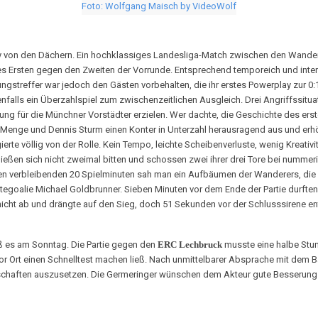
Foto: Wolfgang Maisch by VideoWolf
lly von den Dächern. Ein hochklassiges Landesliga-Match zwischen den Wand
 Ersten gegen den Zweiten der Vorrunde. Entsprechend temporeich und intensiv
ngstreffer war jedoch den Gästen vorbehalten, die ihr erstes Powerplay zur 0
falls ein Überzahlspiel zum zwischenzeitlichen Ausgleich. Drei Angriffssitua
g für die Münchner Vorstädter erzielen. Wer dachte, die Geschichte des erste
l Menge und Dennis Sturm einen Konter in Unterzahl herausragend aus und erhö
te völlig von der Rolle. Kein Tempo, leichte Scheibenverluste, wenig Kreativitä
r ließen sich nicht zweimal bitten und schossen zwei ihrer drei Tore bei num
den verbleibenden 20 Spielminuten sah man ein Aufbäumen der Wanderers, die
tegoalie Michael Goldbrunner. Sieben Minuten vor dem Ende der Partie durft
icht ab und drängte auf den Sieg, doch 51 Sekunden vor der Schlusssirene ent
eß es am Sonntag. Die Partie gegen den
ERC Lechbruck
musste eine halbe Stun
 vor Ort einen Schnelltest machen ließ. Nach unmittelbarer Absprache mit dem 
chaften auszusetzen. Die Germeringer wünschen dem Akteur gute Besserung u