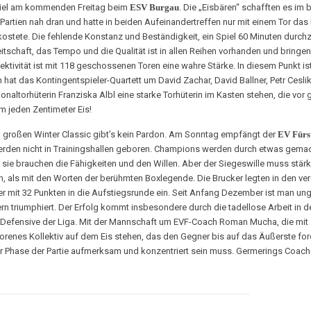
spiel am kommenden Freitag beim
ESV Burgau
. Die „Eisbären“ schafften es im 
artien nah dran und hatte in beiden Aufeinandertreffen nur mit einem Tor das
kostete. Die fehlende Konstanz und Beständigkeit, ein Spiel 60 Minuten durchz
itschaft, das Tempo und die Qualität ist in allen Reihen vorhanden und bring
tivität ist mit 118 geschossenen Toren eine wahre Stärke. In diesem Punkt is
t das Kontingentspieler-Quartett um David Zachar, David Ballner, Petr Ceslik
naltorhüterin Franziska Albl eine starke Torhüterin im Kasten stehen, die vor
 jeden Zentimeter Eis!
m großen Winter Classic gibt’s kein Pardon. Am Sonntag empfängt der
EV Fürs
den nicht in Trainingshallen geboren. Champions werden durch etwas gemacht,
sie brauchen die Fähigkeiten und den Willen. Aber der Siegeswille muss stärke
en, als mit den Worten der berühmten Boxlegende. Die Brucker legten in den 
er mit 32 Punkten in die Aufstiegsrunde ein. Seit Anfang Dezember ist man u
 triumphiert. Der Erfolg kommt insbesondere durch die tadellose Arbeit in d
e Defensive der Liga. Mit der Mannschaft um EVF-Coach Roman Mucha, die mit 
worenes Kollektiv auf dem Eis stehen, das den Gegner bis auf das Äußerste for
er Phase der Partie aufmerksam und konzentriert sein muss. Germerings Coach