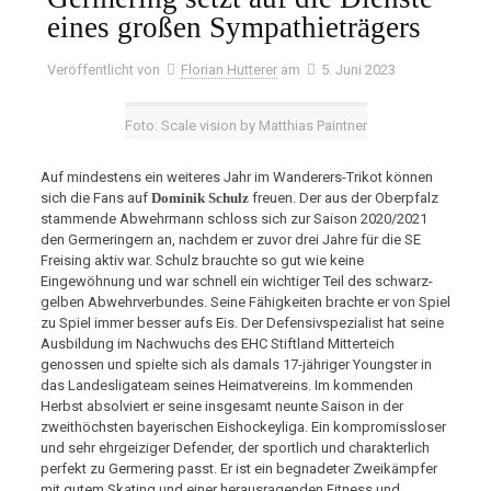
eines großen Sympathieträgers
Veröffentlicht von
Florian Hutterer
am
5. Juni 2023
Foto: Scale vision by Matthias Paintner
Auf mindestens ein weiteres Jahr im Wanderers-Trikot können
sich die Fans auf
Dominik Schulz
freuen. Der aus der Oberpfalz
stammende Abwehrmann schloss sich zur Saison 2020/2021
den Germeringern an, nachdem er zuvor drei Jahre für die SE
Freising aktiv war. Schulz brauchte so gut wie keine
Eingewöhnung und war schnell ein wichtiger Teil des schwarz-
gelben Abwehrverbundes. Seine Fähigkeiten brachte er von Spiel
zu Spiel immer besser aufs Eis. Der Defensivspezialist hat seine
Ausbildung im Nachwuchs des EHC Stiftland Mitterteich
genossen und spielte sich als damals 17-jähriger Youngster in
das Landesligateam seines Heimatvereins. Im kommenden
Herbst absolviert er seine insgesamt neunte Saison in der
zweithöchsten bayerischen Eishockeyliga. Ein kompromissloser
und sehr ehrgeiziger Defender, der sportlich und charakterlich
perfekt zu Germering passt. Er ist ein begnadeter Zweikämpfer
mit gutem Skating und einer herausragenden Fitness und