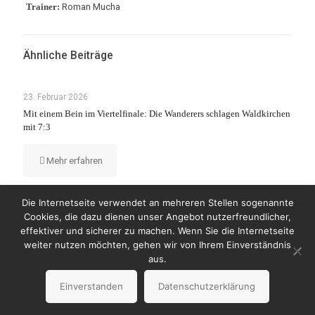
Trainer:
Roman Mucha
Ähnliche Beiträge
23. Februar 2026
Mit einem Bein im Viertelfinale: Die Wanderers schlagen Waldkirchen
mit 7:3
Mehr erfahren
Die Internetseite verwendet an mehreren Stellen sogenannte
Cookies, die dazu dienen unser Angebot nutzerfreundlicher,
effektiver und sicherer zu machen. Wenn Sie die Internetseite
weiter nutzen möchten, gehen wir von Ihrem Einverständnis
© Copyright 2023 by Wanderers Germering
aus.
Impressum
Datenschutzerklärung
Einverstanden
Datenschutzerklärung