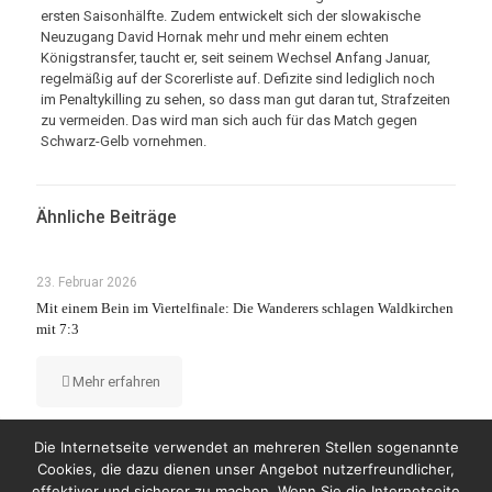
ersten Saisonhälfte. Zudem entwickelt sich der slowakische
Neuzugang David Hornak mehr und mehr einem echten
Königstransfer, taucht er, seit seinem Wechsel Anfang Januar,
regelmäßig auf der Scorerliste auf. Defizite sind lediglich noch
im Penaltykilling zu sehen, so dass man gut daran tut, Strafzeiten
zu vermeiden. Das wird man sich auch für das Match gegen
Schwarz-Gelb vornehmen.
Ähnliche Beiträge
23. Februar 2026
Mit einem Bein im Viertelfinale: Die Wanderers schlagen Waldkirchen
mit 7:3
Mehr erfahren
Die Internetseite verwendet an mehreren Stellen sogenannte
Cookies, die dazu dienen unser Angebot nutzerfreundlicher,
effektiver und sicherer zu machen. Wenn Sie die Internetseite