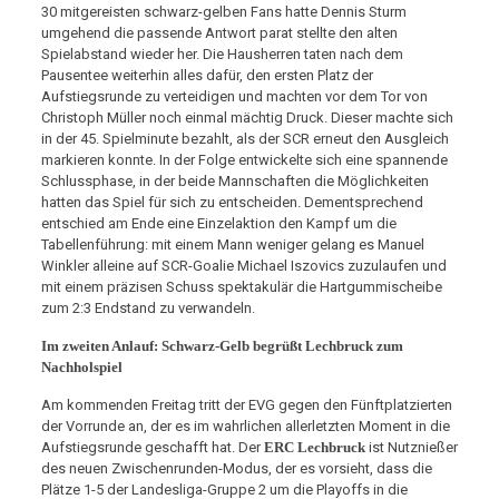
30 mitgereisten schwarz-gelben Fans hatte Dennis Sturm
umgehend die passende Antwort parat stellte den alten
Spielabstand wieder her. Die Hausherren taten nach dem
Pausentee weiterhin alles dafür, den ersten Platz der
Aufstiegsrunde zu verteidigen und machten vor dem Tor von
Christoph Müller noch einmal mächtig Druck. Dieser machte sich
in der 45. Spielminute bezahlt, als der SCR erneut den Ausgleich
markieren konnte. In der Folge entwickelte sich eine spannende
Schlussphase, in der beide Mannschaften die Möglichkeiten
hatten das Spiel für sich zu entscheiden. Dementsprechend
entschied am Ende eine Einzelaktion den Kampf um die
Tabellenführung: mit einem Mann weniger gelang es Manuel
Winkler alleine auf SCR-Goalie Michael Iszovics zuzulaufen und
mit einem präzisen Schuss spektakulär die Hartgummischeibe
zum 2:3 Endstand zu verwandeln.
Im zweiten Anlauf: Schwarz-Gelb begrüßt Lechbruck zum
Nachholspiel
Am kommenden Freitag tritt der EVG gegen den Fünftplatzierten
der Vorrunde an, der es im wahrlichen allerletzten Moment in die
Aufstiegsrunde geschafft hat. Der
ERC Lechbruck
ist Nutznießer
des neuen Zwischenrunden-Modus, der es vorsieht, dass die
Plätze 1-5 der Landesliga-Gruppe 2 um die Playoffs in die