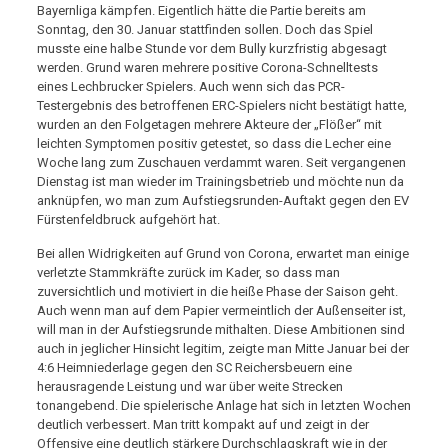
Bayernliga kämpfen. Eigentlich hätte die Partie bereits am
Sonntag, den 30. Januar stattfinden sollen. Doch das Spiel
musste eine halbe Stunde vor dem Bully kurzfristig abgesagt
werden. Grund waren mehrere positive Corona-Schnelltests
eines Lechbrucker Spielers. Auch wenn sich das PCR-
Testergebnis des betroffenen ERC-Spielers nicht bestätigt hatte,
wurden an den Folgetagen mehrere Akteure der „Flößer“ mit
leichten Symptomen positiv getestet, so dass die Lecher eine
Woche lang zum Zuschauen verdammt waren. Seit vergangenen
Dienstag ist man wieder im Trainingsbetrieb und möchte nun da
anknüpfen, wo man zum Aufstiegsrunden-Auftakt gegen den EV
Fürstenfeldbruck aufgehört hat.
Bei allen Widrigkeiten auf Grund von Corona, erwartet man einige
verletzte Stammkräfte zurück im Kader, so dass man
zuversichtlich und motiviert in die heiße Phase der Saison geht.
Auch wenn man auf dem Papier vermeintlich der Außenseiter ist,
will man in der Aufstiegsrunde mithalten. Diese Ambitionen sind
auch in jeglicher Hinsicht legitim, zeigte man Mitte Januar bei der
4:6 Heimniederlage gegen den SC Reichersbeuern eine
herausragende Leistung und war über weite Strecken
tonangebend. Die spielerische Anlage hat sich in letzten Wochen
deutlich verbessert. Man tritt kompakt auf und zeigt in der
Offensive eine deutlich stärkere Durchschlagskraft wie in der