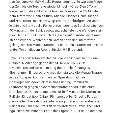
das Gehäuse von ESV-Goalie Roman Jourkov. Es war eine Frage
der Zeit, bis die Torsirene wieder klingeln würde. Den 5-Tore-
Regen eröffnete schließlich Christian Czaika in der 25. Minute,
dem Treffer von Dennis Sturm, Michael Fischer, Daniel Menge
und Nico Rossi, mit einem wrap around, nachfolgten. Zu viele
leichte und individuelle Fehler entschieden das Spiel bereits nach
40 Minuten. In der Schlusssequenz schalteten die Wanderers ein
paar Gänge zurück und auch die „Eisbären“ glaubten nicht mehr
an das Wunder. Während den Gästen noch der Ehrentreffer
gelang, setzten Marcus Mooseder und Dennis Sturm, mit seinem
dritten Tor an diesem Abend, für den 9:1 Endstand.
Zwei Tage später bekam der EVG die Möglichkeit sich für die
Hinspiel-Niederlage gegen den
SC Reichersbeuern
zu
revanchieren und bei einem Sieg die Tabellenführung zu
übernehmen. Entsprechend motiviert startete die Menge-Truppe
in das Topspiel, konnte im ersten Spielabschnitt ihre
Überlegenheit jedoch nicht in eine Führung ummünzen.
Stattdessen gingen beide Mannschaften torlos in die erste
Drittelpause. Danach dauerte es nur fünf Minuten bis Maximilian
Raß den längst überfälligen Führungstreffer für seine Farben in
personeller Überzahl markierte. Wenig Später wusste aber auch
Reichersbeuern eine Strafzeit der Wanderers auszunutzen und
egalisierte zur Mitte der Partie das Ergebnis. Zur Freude der rund