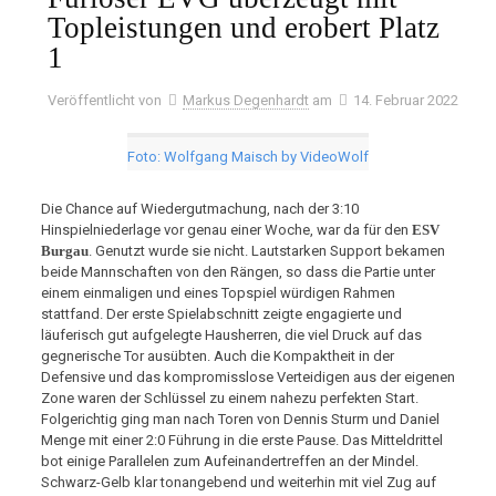
Topleistungen und erobert Platz
1
Veröffentlicht von
Markus Degenhardt
am
14. Februar 2022
Foto: Wolfgang Maisch by VideoWolf
Die Chance auf Wiedergutmachung, nach der 3:10
Hinspielniederlage vor genau einer Woche, war da für den
ESV
Burgau
. Genutzt wurde sie nicht. Lautstarken Support bekamen
beide Mannschaften von den Rängen, so dass die Partie unter
einem einmaligen und eines Topspiel würdigen Rahmen
stattfand. Der erste Spielabschnitt zeigte engagierte und
läuferisch gut aufgelegte Hausherren, die viel Druck auf das
gegnerische Tor ausübten. Auch die Kompaktheit in der
Defensive und das kompromisslose Verteidigen aus der eigenen
Zone waren der Schlüssel zu einem nahezu perfekten Start.
Folgerichtig ging man nach Toren von Dennis Sturm und Daniel
Menge mit einer 2:0 Führung in die erste Pause. Das Mitteldrittel
bot einige Parallelen zum Aufeinandertreffen an der Mindel.
Schwarz-Gelb klar tonangebend und weiterhin mit viel Zug auf