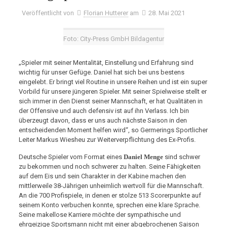
Veröffentlicht von
Florian Hutterer
am
28. Mai 2021
Foto: City-Press GmbH Bildagentur
„Spieler mit seiner Mentalität, Einstellung und Erfahrung sind
wichtig für unser Gefüge. Daniel hat sich bei uns bestens
eingelebt. Er bringt viel Routine in unsere Reihen und ist ein super
Vorbild für unsere jüngeren Spieler. Mit seiner Spielweise stellt er
sich immer in den Dienst seiner Mannschaft, er hat Qualitäten in
der Offensive und auch defensiv ist auf ihn Verlass. Ich bin
überzeugt davon, dass er uns auch nächste Saison in den
entscheidenden Moment helfen wird“, so Germerings Sportlicher
Leiter Markus Wiesheu zur Weiterverpflichtung des Ex-Profis.
Deutsche Spieler vom Format eines
Daniel Menge
sind schwer
zu bekommen und noch schwerer zu halten. Seine Fähigkeiten
auf dem Eis und sein Charakter in der Kabine machen den
mittlerweile 38-Jährigen unheimlich wertvoll für die Mannschaft.
An die 700 Profispiele, in denen er stolze 513 Scorerpunkte auf
seinem Konto verbuchen konnte, sprechen eine klare Sprache.
Seine makellose Karriere möchte der sympathische und
ehrgeizige Sportsmann nicht mit einer abgebrochenen Saison