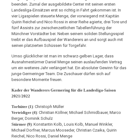
beenden. Zumal der ausgebildete Center mit seinen ersten
Landesliga-Einsätzen erst so richtig in Fahrt gekommen ist. In
vier Ligaspielen steuerte Menge, der vorwiegend mit Kapitän
Quirin Reichel und Nico Rossi in einer Reihe agierte, drei Tore und
fünf Assists zur zwischenzeitlichen Tabellenführung der
Münchner Vorstädter bei. Neben seinem soliden Stellungsspiel
treibt er das Aufbauspiel der Wanderers an und sorgt auch mit
seinen platzierten Schüssen für Torgefahr.
Umso glücklicher ist man im schwarz-gelben Lager, dass
Ausnahmestürmer Daniel Menge seinen auslaufenden Vertrag
um ein weiteres Jahr verlängert hat. Ein absoluter Gewinn für das
junge Germeringer Team. Die Zuschauer dürfen sich auf
besondere Momente freuen.
Kader der Wanderers Germering für die Landesliga-Saison
2021/2022
Torhüter (1)
: Christoph Müller
Verteidiger (4)
: Christian Köllner, Michael Schmidbauer, Marco
Berger, Dominik Schulz
Stürmer (9)
: Konstantin Kolb, Louis Kolb, Manuel Winkler,
Michael Dorfner, Marcus Mooseder, Christian Czaika, Quirin
Reichel, Nico Rossi, Daniel Menge