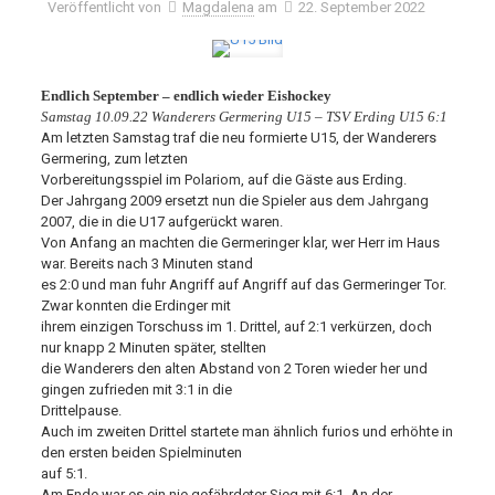
Veröffentlicht von
Magdalena
am
22. September 2022
Endlich September – endlich wieder Eishockey
Samstag 10.09.22 Wanderers Germering U15 – TSV Erding U15 6:1
Am letzten Samstag traf die neu formierte U15, der Wanderers
Germering, zum letzten
Vorbereitungsspiel im Polariom, auf die Gäste aus Erding.
Der Jahrgang 2009 ersetzt nun die Spieler aus dem Jahrgang
2007, die in die U17 aufgerückt waren.
Von Anfang an machten die Germeringer klar, wer Herr im Haus
war. Bereits nach 3 Minuten stand
es 2:0 und man fuhr Angriff auf Angriff auf das Germeringer Tor.
Zwar konnten die Erdinger mit
ihrem einzigen Torschuss im 1. Drittel, auf 2:1 verkürzen, doch
nur knapp 2 Minuten später, stellten
die Wanderers den alten Abstand von 2 Toren wieder her und
gingen zufrieden mit 3:1 in die
Drittelpause.
Auch im zweiten Drittel startete man ähnlich furios und erhöhte in
den ersten beiden Spielminuten
auf 5:1.
Am Ende war es ein nie gefährdeter Sieg mit 6:1. An der