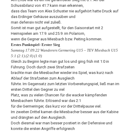
Schussbilanz von 41:7 kann man erkennen,
dass das Team von Alex Schuster nie aufgehört hatte Druck auf
das Erdinger Gehäuse auszuüben und
man defensiv nicht viel zuließ.
Somit ist man gut aufgestellt, für den Saisonstart mit 2
Heimspielen am 17.9. und 25.9. im Polariom,
wenn die Gegner aus Miesbach bzw. Peiting kommen.
Erstes Punktspiel- Erster Sieg
Samstag 17.09.22 Wanderers Germering U15 – TEV Miesbach U15
5:1 (2:1) (2:0) (1:0)
Gleich zu Beginn legte man gut los und ging früh mit 1:0 in
Führung. Doch durch zwei Strafzeiten
brachte man die Miesbacher wieder ins Spiel, was kurz nach
Ablauf der Strafzeiten zum Ausgleich
führte. Im Gegensatz zum letzten Vorbereitungspiel, ließ man im
ersten Drittel den Gegner zu viel
Platz, was zu vielen Chancen für die wacker kämpfenden
Miesbachern führte. Erlösend war das 2:1
für die Germeringer, das kurz vor der Drittelpause viel.
Im zweiten Drittel kamen die Miesbacher besser aus der Kabine
und drängten auf den Ausgleich.
Doch diesmal war man besser postiert in der Defensive und
konnte die ersten Angriffe erfolgreich