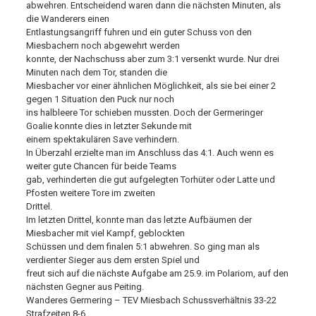
abwehren. Entscheidend waren dann die nächsten Minuten, als
die Wanderers einen
Entlastungsangriff fuhren und ein guter Schuss von den
Miesbachern noch abgewehrt werden
konnte, der Nachschuss aber zum 3:1 versenkt wurde. Nur drei
Minuten nach dem Tor, standen die
Miesbacher vor einer ähnlichen Möglichkeit, als sie bei einer 2
gegen 1 Situation den Puck nur noch
ins halbleere Tor schieben mussten. Doch der Germeringer
Goalie konnte dies in letzter Sekunde mit
einem spektakulären Save verhindern.
In Überzahl erzielte man im Anschluss das 4:1. Auch wenn es
weiter gute Chancen für beide Teams
gab, verhinderten die gut aufgelegten Torhüter oder Latte und
Pfosten weitere Tore im zweiten
Drittel.
Im letzten Drittel, konnte man das letzte Aufbäumen der
Miesbacher mit viel Kampf, geblockten
Schüssen und dem finalen 5:1 abwehren. So ging man als
verdienter Sieger aus dem ersten Spiel und
freut sich auf die nächste Aufgabe am 25.9. im Polariom, auf den
nächsten Gegner aus Peiting.
Wanderes Germering – TEV Miesbach Schussverhältnis 33-22
Strafzeiten 8-6