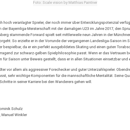
Foto: Scale vision by Matthias Paintner
ch hoch veranlagter Spieler, der noch immer über Entwicklungspotenzial verfüg
n der Bayernliga-Meisterschaft mit der damaligen U23 im Jahre 2017, den Spru
rg stammende Forward spielt seit mittlerweile neun Jahren in der Münchner Vo
rgeht. So erzielte er in der Vorrunde der vergangenen Landesliga-Saison im Sch
bespielbar, da er ein perfekt ausgebildetes Skating und einen guten Torabschlu
rragend zur schwarz-gelben Spielphilosophie passt. Wenn er das Vertrauen b
 für Saison unter Beweis gestellt, dass er in allen Situationen einsetzbar und 
ter vor allem als aggressiver Forechecker und guter Unterzahlspieler. Obendre
sst, sehr wichtige Komponenten für die mannschaftliche Mentalität. Seine Qua
Schritte in seiner Karriere bei den Wanderers gehen will.
ominik Schulz
b, Manuel Winkler