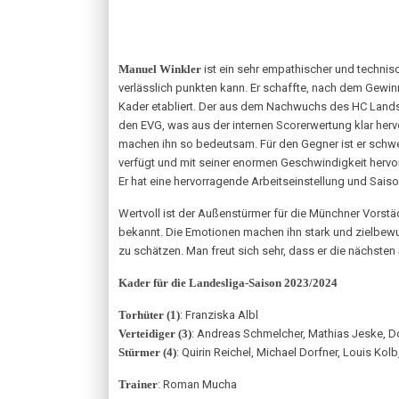
Manuel Winkler
ist ein sehr empathischer und technis
verlässlich punkten kann. Er schaffte, nach dem Gewin
Kader etabliert. Der aus dem Nachwuchs des HC Landsbe
den EVG, was aus der internen Scorerwertung klar hervo
machen ihn so bedeutsam. Für den Gegner ist er schwer 
verfügt und mit seiner enormen Geschwindigkeit hervo
Er hat eine hervorragende Arbeitseinstellung und Saison
Wertvoll ist der Außenstürmer für die Münchner Vorstäd
bekannt. Die Emotionen machen ihn stark und zielbewu
zu schätzen. Man freut sich sehr, dass er die nächsten 
Kader für die Landesliga-Saison 2023/2024
Torhüter (1)
: Franziska Albl
Verteidiger (3)
: Andreas Schmelcher, Mathias Jeske, D
Stürmer (4)
: Quirin Reichel, Michael Dorfner, Louis Kol
Trainer
: Roman Mucha