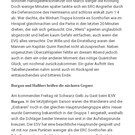
schönen Handgelenkschlenzer von Marco Berger die Krönung.
Doch wenige Minuten später tankte sich ein ERC-Angreifer durch
die Defensivzone des Heimteams und schloss eiskalt zum 1:4
ab. Wer dachte, die Winhart-Truppe könnte es Sonthofen wie im
Hinspiel gleichmachen und die Partie in den letzten 20 Minuten
drehen, der sah sich getäuscht. Die „99ers“ agierten unglaublich
abgezockt und ließen kaum Gefahr entfachen, auch wenn der
EVG alles versuchte. Der Wille und die Einstellung waren den
Mannen um Kapitän Quirin Reichel nicht abzusprechen. Neben
ungenutzten Überzahlspielen fehlte an diesem Abend jedoch
auch in dem ein oder anderen Moment das nötige Quäntchen
Glück, um nochmal zurückzukommen. Ein guter Auftritt des
Tabellenzweiten nahm somit auch im Rückspiel ein
enttäuschendes und bitteres Ende.
Burgau und Haßfurt heißen die nächsten Gegner
Am kommenden Freitag ist Schwarz-Gelb zu Gast beim
ESV
Burgau
. In der letztjährigen Saison waren die Wanderers und die
„Eisbären“ noch in der gleichen Hauptrundengruppe aktiv. Heuer
wurde Germering bekanntlich in der Gruppe 1 eingeteilt, weshalb
sich die Schläger beider Vereine nun erst in der Aufstiegsrunde
kreuzen. Der ESV hat eine beachtliche Hauptrunde gespielt und
ist mit nur zwei Punkten weniger als der ERC Sonthofen als