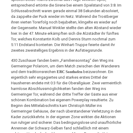
entsprechend ertönte die Sirene bei einem Spielstand von 3:8. Im
Schlussabschnitt waren gerade einmal 38 Sekunden absolviert,
da zappelte der Puck wieder im Netz. Während die Trostberger
ihren vierten Torerfolg noch bejubelten, klingelte es wieder auf
der Gegenseite. Manuel Winkler stellte den alten Abstand wieder
hier. In der 47. Minute erkämpften sich die Alzstädter ihr fünftes
Tor, welches Konstantin Kolb und Dennis Sturm nochmal zum
5:11 Endstand konterten. Die Winhart-Truppe feierte damit ihr
zweites zweistelliges Ergebnis in der Aufstiegsrunde.
430 Zuschauer fanden beim „Familiensonntag“ den Weg ins
Germeringer Polariom, um dem Match zwischen den Wanderers
und dem traditionsreichen
ERC Sonthofen
beizuwohnen. Ein
eigentlich sehr engagiertes und starkes erstes Drittel der
Hausherren endete mit 0:3 für die Oberallgäuer. Zwei vermeintlich
harmlose Abschlussmöglichkeiten fanden den Weg ins
Germeringer Tor, während der dritte Treffer der Gäste aus einer
schönen Kombination bei eigenem Powerplay resultierte. Zu
Beginn des Mittelabschnitts kam Christoph Müller ins
Germeringer Gehäuse, der nach überstandener Verletzung in den
Kader zurückkehrte. In der eigenen Zone wirkten die Aktionen
nun ruhiger und sicherer. Das bedingungslose und unaufhörliche
Anrennen der Schwarz-Gelben fand schließlich mit einem