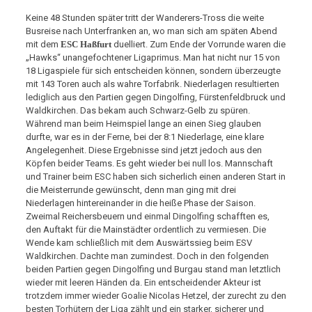
Keine 48 Stunden später tritt der Wanderers-Tross die weite
Busreise nach Unterfranken an, wo man sich am späten Abend
mit dem
ESC Haßfurt
duelliert. Zum Ende der Vorrunde waren die
„Hawks“ unangefochtener Ligaprimus. Man hat nicht nur 15 von
18 Ligaspiele für sich entscheiden können, sondern überzeugte
mit 143 Toren auch als wahre Torfabrik. Niederlagen resultierten
lediglich aus den Partien gegen Dingolfing, Fürstenfeldbruck und
Waldkirchen. Das bekam auch Schwarz-Gelb zu spüren.
Während man beim Heimspiel lange an einen Sieg glauben
durfte, war es in der Ferne, bei der 8:1 Niederlage, eine klare
Angelegenheit. Diese Ergebnisse sind jetzt jedoch aus den
Köpfen beider Teams. Es geht wieder bei null los. Mannschaft
und Trainer beim ESC haben sich sicherlich einen anderen Start in
die Meisterrunde gewünscht, denn man ging mit drei
Niederlagen hintereinander in die heiße Phase der Saison.
Zweimal Reichersbeuern und einmal Dingolfing schafften es,
den Auftakt für die Mainstädter ordentlich zu vermiesen. Die
Wende kam schließlich mit dem Auswärtssieg beim ESV
Waldkirchen. Dachte man zumindest. Doch in den folgenden
beiden Partien gegen Dingolfing und Burgau stand man letztlich
wieder mit leeren Händen da. Ein entscheidender Akteur ist
trotzdem immer wieder Goalie Nicolas Hetzel, der zurecht zu den
besten Torhütern der Liga zählt und ein starker, sicherer und