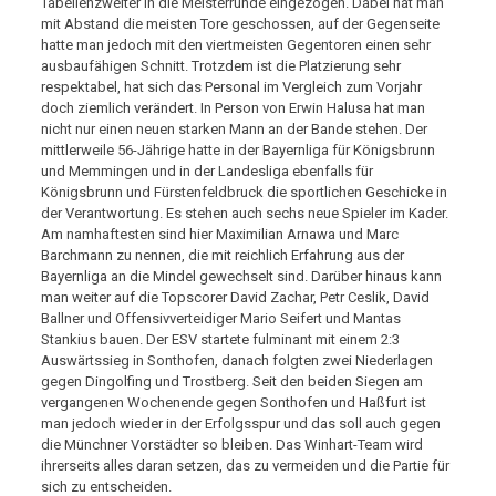
Tabellenzweiter in die Meisterrunde eingezogen. Dabei hat man
mit Abstand die meisten Tore geschossen, auf der Gegenseite
hatte man jedoch mit den viertmeisten Gegentoren einen sehr
ausbaufähigen Schnitt. Trotzdem ist die Platzierung sehr
respektabel, hat sich das Personal im Vergleich zum Vorjahr
doch ziemlich verändert. In Person von Erwin Halusa hat man
nicht nur einen neuen starken Mann an der Bande stehen. Der
mittlerweile 56-Jährige hatte in der Bayernliga für Königsbrunn
und Memmingen und in der Landesliga ebenfalls für
Königsbrunn und Fürstenfeldbruck die sportlichen Geschicke in
der Verantwortung. Es stehen auch sechs neue Spieler im Kader.
Am namhaftesten sind hier Maximilian Arnawa und Marc
Barchmann zu nennen, die mit reichlich Erfahrung aus der
Bayernliga an die Mindel gewechselt sind. Darüber hinaus kann
man weiter auf die Topscorer David Zachar, Petr Ceslik, David
Ballner und Offensivverteidiger Mario Seifert und Mantas
Stankius bauen. Der ESV startete fulminant mit einem 2:3
Auswärtssieg in Sonthofen, danach folgten zwei Niederlagen
gegen Dingolfing und Trostberg. Seit den beiden Siegen am
vergangenen Wochenende gegen Sonthofen und Haßfurt ist
man jedoch wieder in der Erfolgsspur und das soll auch gegen
die Münchner Vorstädter so bleiben. Das Winhart-Team wird
ihrerseits alles daran setzen, das zu vermeiden und die Partie für
sich zu entscheiden.