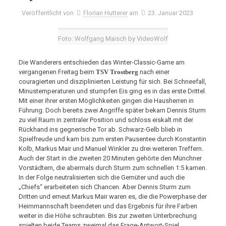
Veröffentlicht von
Florian Hutterer
am
23. Januar 2023
Foto: Wolfgang Maisch by VideoWolf
Die Wanderers entschieden das Winter-Classic-Game am
vergangenen Freitag beim
TSV Trostberg
nach einer
couragierten und disziplinierten Leistung für sich. Bei Schneefall,
Minustemperaturen und stumpfen Eis ging es in das erste Drittel.
Mit einer ihrer ersten Möglichkeiten gingen die Hausherren in
Führung. Doch bereits zwei Angriffe später bekam Dennis Sturm
zu viel Raum in zentraler Position und schloss eiskalt mit der
Rückhand ins gegnerische Tor ab. Schwarz-Gelb blieb in
Spielfreude und kam bis zum ersten Pausentee durch Konstantin
Kolb, Markus Mair und Manuel Winkler zu drei weiteren Treffern.
Auch der Start in die zweiten 20 Minuten gehörte den Münchner
Vorstädtern, die abermals durch Sturm zum schnellen 1:5 kamen.
In der Folge neutralisierten sich die Gemüter und auch die
„Chiefs“ erarbeiteten sich Chancen. Aber Dennis Sturm zum
Dritten und erneut Markus Mair waren es, die die Powerphase der
Heimmannschaft beendeten und das Ergebnis für ihre Farben
weiter in die Höhe schraubten. Bis zur zweiten Unterbrechung
spielten beide Teams zweimal das Frage-Antwort-Spiel,