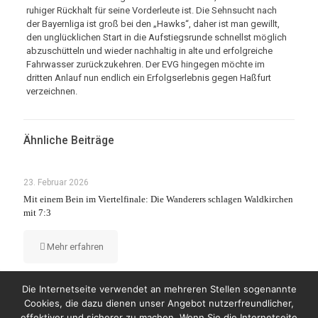
ruhiger Rückhalt für seine Vorderleute ist. Die Sehnsucht nach
der Bayernliga ist groß bei den „Hawks“, daher ist man gewillt,
den unglücklichen Start in die Aufstiegsrunde schnellst möglich
abzuschütteln und wieder nachhaltig in alte und erfolgreiche
Fahrwasser zurückzukehren. Der EVG hingegen möchte im
dritten Anlauf nun endlich ein Erfolgserlebnis gegen Haßfurt
verzeichnen.
Ähnliche Beiträge
23. Februar 2026
Mit einem Bein im Viertelfinale: Die Wanderers schlagen Waldkirchen
mit 7:3
Mehr erfahren
Die Internetseite verwendet an mehreren Stellen sogenannte
Cookies, die dazu dienen unser Angebot nutzerfreundlicher,
effektiver und sicherer zu machen. Wenn Sie die Internetseite