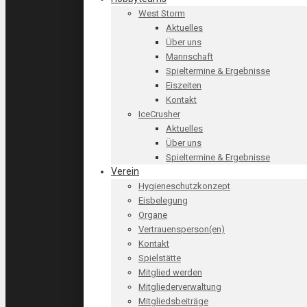
West Storm
Aktuelles
Über uns
Mannschaft
Spieltermine & Ergebnisse
Eiszeiten
Kontakt
IceCrusher
Aktuelles
Über uns
Spieltermine & Ergebnisse
Verein
Hygieneschutzkonzept
Eisbelegung
Organe
Vertrauensperson(en)
Kontakt
Spielstätte
Mitglied werden
Mitgliederverwaltung
Mitgliedsbeiträge