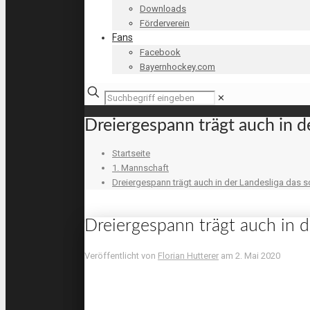
Downloads
Förderverein
Fans
Facebook
Bayernhockey.com
✕
Dreiergespann trägt auch in d
Startseite
1. Mannschaft
Dreiergespann trägt auch in der Landesliga das s
Dreiergespann trägt auch in d
Veröffentlicht von
Florian Hutterer
am
2. Mai 2020