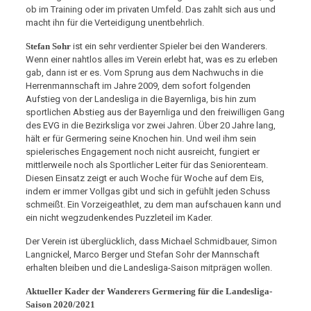
ob im Training oder im privaten Umfeld. Das zahlt sich aus und
macht ihn für die Verteidigung unentbehrlich.
Stefan Sohr
ist ein sehr verdienter Spieler bei den Wanderers.
Wenn einer nahtlos alles im Verein erlebt hat, was es zu erleben
gab, dann ist er es. Vom Sprung aus dem Nachwuchs in die
Herrenmannschaft im Jahre 2009, dem sofort folgenden
Aufstieg von der Landesliga in die Bayernliga, bis hin zum
sportlichen Abstieg aus der Bayernliga und den freiwilligen Gang
des EVG in die Bezirksliga vor zwei Jahren. Über 20 Jahre lang,
hält er für Germering seine Knochen hin. Und weil ihm sein
spielerisches Engagement noch nicht ausreicht, fungiert er
mittlerweile noch als Sportlicher Leiter für das Seniorenteam.
Diesen Einsatz zeigt er auch Woche für Woche auf dem Eis,
indem er immer Vollgas gibt und sich in gefühlt jeden Schuss
schmeißt. Ein Vorzeigeathlet, zu dem man aufschauen kann und
ein nicht wegzudenkendes Puzzleteil im Kader.
Der Verein ist überglücklich, dass Michael Schmidbauer, Simon
Langnickel, Marco Berger und Stefan Sohr der Mannschaft
erhalten bleiben und die Landesliga-Saison mitprägen wollen.
Aktueller Kader der Wanderers Germering für die Landesliga-
Saison 2020/2021