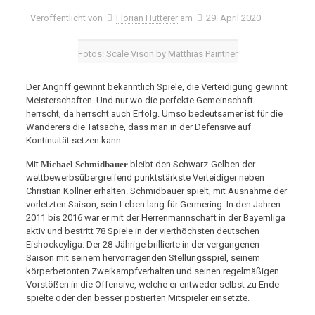
Veröffentlicht von
Florian Hutterer
am
29. April 2020
Fotos: Scale Vison by Matthias Paintner
Der Angriff gewinnt bekanntlich Spiele, die Verteidigung gewinnt
Meisterschaften. Und nur wo die perfekte Gemeinschaft
herrscht, da herrscht auch Erfolg. Umso bedeutsamer ist für die
Wanderers die Tatsache, dass man in der Defensive auf
Kontinuität setzen kann.
Mit
Michael Schmidbauer
bleibt den Schwarz-Gelben der
wettbewerbsübergreifend punktstärkste Verteidiger neben
Christian Köllner erhalten. Schmidbauer spielt, mit Ausnahme der
vorletzten Saison, sein Leben lang für Germering. In den Jahren
2011 bis 2016 war er mit der Herrenmannschaft in der Bayernliga
aktiv und bestritt 78 Spiele in der vierthöchsten deutschen
Eishockeyliga. Der 28-Jährige brillierte in der vergangenen
Saison mit seinem hervorragenden Stellungsspiel, seinem
körperbetonten Zweikampfverhalten und seinen regelmäßigen
Vorstößen in die Offensive, welche er entweder selbst zu Ende
spielte oder den besser postierten Mitspieler einsetzte.