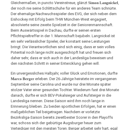
Gleichermaßen, in puncto Vereinstreue, glänzt
Simon Langnickel
,
der noch nie seine Schlittschuhe für ein anderes Team schnürte.
Der ehemalige Nachwuchsspieler des EVG, der sich neben dem
Eishockey mit Erfolg beim THW München-West engagiert,
absolvierte seine zweite Spielzeit in der Seniorenmannschaft.
Beim Auswärtsspiel in Dachau, durfte er seinen ersten
Pflichtspieltreffer in der 1. Mannschaft bejubeln. Langnickel ist
ein sehr verlässlicher Spieler, der konstant seine Leistungen
bringt. Die Verantwortlichen sind sich einig, dass er sein volles
Potential noch lange nicht ausgeschöpft hat und freuen sich
daher sehr, dass er sich auch in der Landesliga beweisen und
den nächsten Schritt in seiner Entwicklung gehen will.
Ein unvergessliches Halbjahr, voller Glück und Emotionen, durfte
Marco Berger
erleben. Der 26-Jährige heiratete im vergangenen
September seine Carolina und wurde nur drei Monate später
stolzer Vater einer gesunden Tochter. Wiederum fast drei Monate
danach, durfte er sich BEV-Pokalsieger und Aufsteiger in die
Landesliga nennen. Diese Saison wird ihm noch lange in
Erinnerung bleiben. Zu beiden sportlichen Erfolgen, hat er einen
maßgeblichen Teil beigetragen. Nachdem er vorletzte
Bezirksliga-Saison bereits zweitbester Scorer in den Playoffs
war, schoss sich der gebürtige Augsburger heuer zum
Verteidiger mit den meisten Toren. Berger arbeitet sehr hart, egal