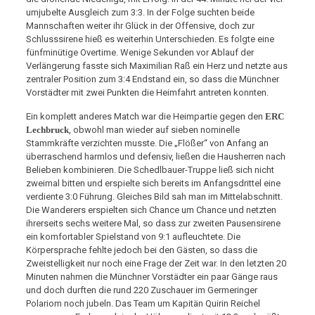
umjubelte Ausgleich zum 3:3. In der Folge suchten beide
Mannschaften weiter ihr Glück in der Offensive, doch zur
Schlusssirene hieß es weiterhin Unterschieden. Es folgte eine
fünfminütige Overtime. Wenige Sekunden vor Ablauf der
Verlängerung fasste sich Maximilian Raß ein Herz und netzte aus
zentraler Position zum 3:4 Endstand ein, so dass die Münchner
Vorstädter mit zwei Punkten die Heimfahrt antreten konnten.
Ein komplett anderes Match war die Heimpartie gegen den
ERC
Lechbruck
, obwohl man wieder auf sieben nominelle
Stammkräfte verzichten musste. Die „Flößer“ von Anfang an
überraschend harmlos und defensiv, ließen die Hausherren nach
Belieben kombinieren. Die Schedlbauer-Truppe ließ sich nicht
zweimal bitten und erspielte sich bereits im Anfangsdrittel eine
verdiente 3:0 Führung. Gleiches Bild sah man im Mittelabschnitt.
Die Wanderers erspielten sich Chance um Chance und netzten
ihrerseits sechs weitere Mal, so dass zur zweiten Pausensirene
ein komfortabler Spielstand von 9:1 aufleuchtete. Die
Körpersprache fehlte jedoch bei den Gästen, so dass die
Zweistelligkeit nur noch eine Frage der Zeit war. In den letzten 20
Minuten nahmen die Münchner Vorstädter ein paar Gänge raus
und doch durften die rund 220 Zuschauer im Germeringer
Polariom noch jubeln. Das Team um Kapitän Quirin Reichel