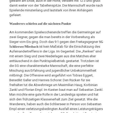
gewann am Ende, auch in der Höhe, verdient mit 12:3 und grüßt
damit weiter von der Tabellenspitze. Die Mannschaft wurde nach
Spielende minutenlang und lautstark von ihren Anhängern
gefeiert.
Wanderers schielen auf die nächsten Punkte
Am kommenden Spielwochenende treffen die Germeringer auf
zwei Gegner, gegen die man bereits in der Vorbereitung als
Sieger vom Eis ging. Doch das 9:1 gegen den Freitagsgegner
SG
Schliersee/Miesbach
ist kein Maßstab für die Einschätzung des
Aufeinandertreffens in der Liga. Im Gegenteil. Die „Renken“ sind
mit einem Sieg und zwei Niederlagen aus drei Matches eher
enttäuschend in den Punktspielbetrieb gestartet. Trotzdem ist
die SG eine charakterstarke Mannschaft, die eine perfekte
Mischung aus Erfahrung und jugendlicher Unbekümmertheit
mitbringt. Die Offensive wird angeführt von Tobias Eggert,
Benedikt Galler und Hannes Schorer. Den Rücken für sie
freihalten tut die Abwehrriege um Maximilian Haug, Korbinian
Zankl und Florian Empl. Im Kasten baut man auf Sebastian Zankl.
Man möchte eine gute Rolle in der Landesliga spielen und hat
sich den frühzeitigen Klassenerhalt zum Ziel gesetzt. Wie die
Wanderers, haben auch die Schlierseer in Person von Sebastian
Empl einen verletzungsbedingten Ausfall eines Leistungsträgers