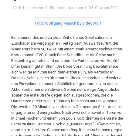
Veröffentlicht von
Florian Hutterer
am
25. Oktober 2021
Foto: Wolfgang Maisch by VideoWolf
Ein spannendes und zu jeder Zeit offenes Spiel sahen die
Zuschauer am vergangenen Freitag beim Auswärtsauftritt der
Wanderers beim
SC Forst
. Mit einem stark ersatzgeschwächten
Kader musste EVG-Coach Peter Schedlbauer die Reise nach
Peißenberg antreten und so stand die Partie schon vor Anpfiff
unter keinem guten Stern. Die böse Vorahnung bewahrheitete
sich wenige Minuten nach dem ersten Bully, als Verteidiger
Dominik Schulz einen überharten Check einstecken und verletzt
das Eis verlassen musste. Sichtlich mitgenommen von dieser
Aktion bekamen die Schwarz-Gelben nur wenige Augenblicke
später die erste Strafe gegen sich ausgesprochen, die die
Hausherren direkt zur 1:0 Führung für sich zu nutzen wussten.
Die zweiten 20 Minuten verliefen aus Germeringer Sicht deutlich
engagierter und energischer. Nach zwei sehenswerten Toren von
Michael Fischer und einem von Louis Kolb drehten die Gäste die
Partie zu ihren Gunsten. Doch die „Nature Boyz“ ließen nicht ab,
sondern rochen ihre Chance und kämpften entschlossen gegen
die drohende Niederliga, mit Erfolg. In der 44. Minute fiel der viel