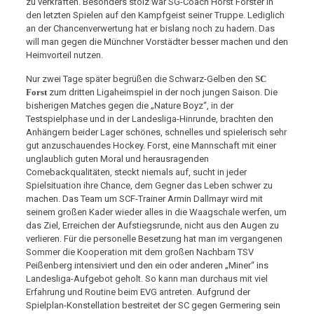
zu verkraften. Besonders stolz war SG-Coach Horst Forster in
den letzten Spielen auf den Kampfgeist seiner Truppe. Lediglich
an der Chancenverwertung hat er bislang noch zu hadern. Das
will man gegen die Münchner Vorstädter besser machen und den
Heimvorteil nutzen.
Nur zwei Tage später begrüßen die Schwarz-Gelben den
SC
Forst
zum dritten Ligaheimspiel in der noch jungen Saison. Die
bisherigen Matches gegen die „Nature Boyz“, in der
Testspielphase und in der Landesliga-Hinrunde, brachten den
Anhängern beider Lager schönes, schnelles und spielerisch sehr
gut anzuschauendes Hockey. Forst, eine Mannschaft mit einer
unglaublich guten Moral und herausragenden
Comebackqualitäten, steckt niemals auf, sucht in jeder
Spielsituation ihre Chance, dem Gegner das Leben schwer zu
machen. Das Team um SCF-Trainer Armin Dallmayr wird mit
seinem großen Kader wieder alles in die Waagschale werfen, um
das Ziel, Erreichen der Aufstiegsrunde, nicht aus den Augen zu
verlieren. Für die personelle Besetzung hat man im vergangenen
Sommer die Kooperation mit dem großen Nachbarn TSV
Peißenberg intensiviert und den ein oder anderen „Miner“ ins
Landesliga-Aufgebot geholt. So kann man durchaus mit viel
Erfahrung und Routine beim EVG antreten. Aufgrund der
Spielplan-Konstellation bestreitet der SC gegen Germering sein