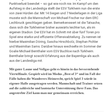
Punktverlust beendet – so gut wie noch nie. Im Kampf um den
Aufstieg in die Landesliga stellt der ESV Türkheim nun die erste
von zwei Hürden dar. Mit 14 Siegen und 7 Niederlagen in der Liga
musste sich die Mannschaft von Michael Fischer nur dem ERC
Lechbruck geschlagen geben. Bemerkenswert ist die Tatsache,
dass sich die Türkheimer bisher auswärts leichter tun, als im
eigenen Stadion. Der ESV hat im Schnitt mit über fünf Toren pro
Spiel eine starke und effiziente Offensivabteilung. Zu nennen ist
hierbei Maximilian Döring, Sascha Hirschbolz, Stephan Pichler
und Maximilian Sams. Darüber hinaus wechselte im Sommer der
Goalie Michael Bernthaler vom ESV Buchloe nach Türkheim.
Bernthaler bringt sowohl Erfahrung aus der Bayernliga als auch
aus der Landesliga mit.
Mit guter Laune und Vollgas geht es hinein in das bevorstehende
Viertelfinale. Gespielt wird im Modus „Best of 3“ und im Fall der
Fälle haben die Wanderers Heimrecht, sprich Spiel 3 würde in
eigener Halle ausgetragen werden. Mannschaft und Trainer setzen
auf die zahlreiche und lautstarke Unterstützung ihrer Fans. Das
angestrebte Ziel kann man nur gemeinsam erreichen.