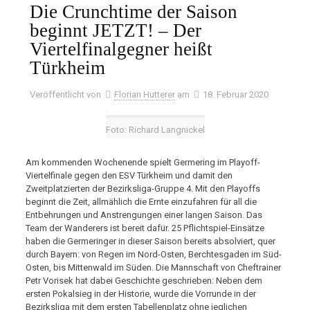
Die Crunchtime der Saison
beginnt JETZT! – Der
Viertelfinalgegner heißt
Türkheim
Veröffentlicht von
Florian Hutterer
am
18. Februar 2020
Foto: Richard Langnickel
Am kommenden Wochenende spielt Germering im Playoff-
Viertelfinale gegen den ESV Türkheim und damit den
Zweitplatzierten der Bezirksliga-Gruppe 4. Mit den Playoffs
beginnt die Zeit, allmählich die Ernte einzufahren für all die
Entbehrungen und Anstrengungen einer langen Saison. Das
Team der Wanderers ist bereit dafür. 25 Pflichtspiel-Einsätze
haben die Germeringer in dieser Saison bereits absolviert, quer
durch Bayern: von Regen im Nord-Osten, Berchtesgaden im Süd-
Osten, bis Mittenwald im Süden. Die Mannschaft von Cheftrainer
Petr Vorisek hat dabei Geschichte geschrieben: Neben dem
ersten Pokalsieg in der Historie, wurde die Vorrunde in der
Bezirksliga mit dem ersten Tabellenplatz ohne jeglichen