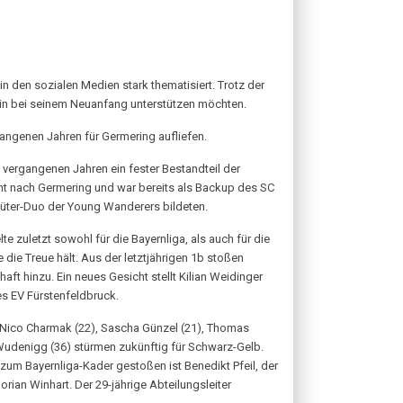
n den sozialen Medien stark thematisiert. Trotz der
rein bei seinem Neuanfang unterstützen möchten.
gangenen Jahren für Germering aufliefen.
 vergangenen Jahren ein fester Bestandteil der
nt nach Germering und war bereits als Backup des SC
hüter-Duo der Young Wanderers bildeten.
e zuletzt sowohl für die Bayernliga, als auch für die
die Treue hält. Aus der letztjährigen 1b stoßen
aft hinzu. Ein neues Gesicht stellt Kilian Weidinger
s EV Fürstenfeldbruck.
, Nico Charmak (22), Sascha Günzel (21), Thomas
 Wudenigg (36) stürmen zukünftig für Schwarz-Gelb.
zum Bayernliga-Kader gestoßen ist Benedikt Pfeil, der
rian Winhart. Der 29-jährige Abteilungsleiter