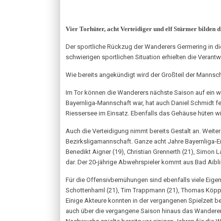
Vier Torhüter, acht Verteidiger und elf Stürmer bilden 
Der sportliche Rückzug der Wanderers Germering in die
schwierigen sportlichen Situation erhielten die Veran
Wie bereits angekündigt wird der Großteil der Mannsch
Im Tor können die Wanderers nächste Saison auf ein wa
Bayernliga-Mannschaft war, hat auch Daniel Schmidt f
Riessersee im Einsatz. Ebenfalls das Gehäuse hüten w
Auch die Verteidigung nimmt bereits Gestalt an. Weiter 
Bezirksligamannschaft. Ganze acht Jahre Bayernliga-Erf
Benedikt Aigner (19), Christian Grennerth (21), Simon L
dar. Der 20-jährige Abwehrspieler kommt aus Bad Aib
Für die Offensivbemühungen sind ebenfalls viele Eige
Schottenhaml (21), Tim Trappmann (21), Thomas Köppl 
Einige Akteure konnten in der vergangenen Spielzeit b
auch über die vergangene Saison hinaus das Wanderers-T