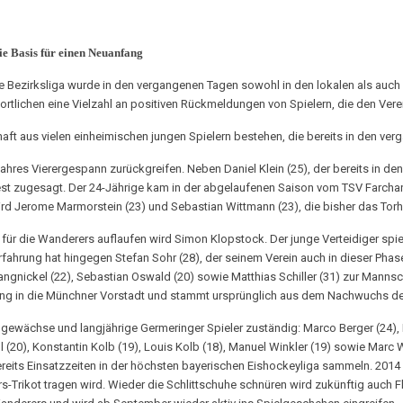
die Basis für einen Neuanfang
 Bezirksliga wurde in den vergangenen Tagen sowohl in den lokalen als auch i
twortlichen eine Vielzahl an positiven Rückmeldungen von Spielern, die den Ve
aft aus vielen einheimischen jungen Spielern bestehen, die bereits in den ver
hres Vierergespann zurückgreifen. Neben Daniel Klein (25), der bereits in den
est zugesagt. Der 24-Jährige kam in der abgelaufenen Saison vom TSV Farcha
ird Jerome Marmorstein (23) und Sebastian Wittmann (23), die bisher das Tor
für die Wanderers auflaufen wird Simon Klopstock. Der junge Verteidiger spielt
ahrung hat hingegen Stefan Sohr (28), der seinem Verein auch in dieser Phase 
angnickel (22), Sebastian Oswald (20) sowie Matthias Schiller (31) zur Mannsch
ling in die Münchner Vorstadt und stammt ursprünglich aus dem Nachwuchs de
ngewächse und langjährige Germeringer Spieler zuständig: Marco Berger (24)
(20), Konstantin Kolb (19), Louis Kolb (18), Manuel Winkler (19) sowie Marc
ereits Einsatzzeiten in der höchsten bayerischen Eishockeyliga sammeln. 2014 
rikot tragen wird. Wieder die Schlittschuhe schnüren wird zukünftig auch Flo