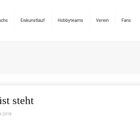
uchs
Eiskunstlauf
Hobbyteams
Verein
Fans
st steht
li 2018