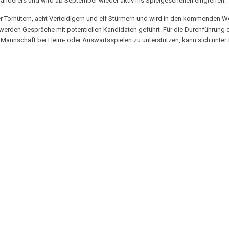
Wanderers und wird ab September wieder aktiv ins Spielgeschehen eingreifen.
r Torhütern, acht Verteidigern und elf Stürmern und wird in den kommenden 
es werden Gespräche mit potentiellen Kandidaten geführt. Für die Durchführung
te Mannschaft bei Heim- oder Auswärtsspielen zu unterstützen, kann sich unte