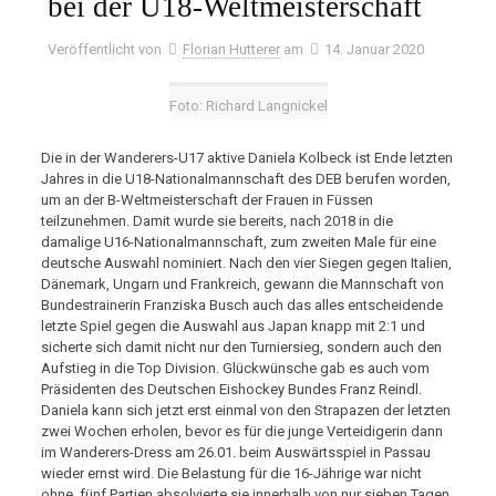
bei der U18-Weltmeisterschaft
Veröffentlicht von
Florian Hutterer
am
14. Januar 2020
Foto: Richard Langnickel
Die in der Wanderers-U17 aktive Daniela Kolbeck ist Ende letzten
Jahres in die U18-Nationalmannschaft des DEB berufen worden,
um an der B-Weltmeisterschaft der Frauen in Füssen
teilzunehmen. Damit wurde sie bereits, nach 2018 in die
damalige U16-Nationalmannschaft, zum zweiten Male für eine
deutsche Auswahl nominiert. Nach den vier Siegen gegen Italien,
Dänemark, Ungarn und Frankreich, gewann die Mannschaft von
Bundestrainerin Franziska Busch auch das alles entscheidende
letzte Spiel gegen die Auswahl aus Japan knapp mit 2:1 und
sicherte sich damit nicht nur den Turniersieg, sondern auch den
Aufstieg in die Top Division. Glückwünsche gab es auch vom
Präsidenten des Deutschen Eishockey Bundes Franz Reindl.
Daniela kann sich jetzt erst einmal von den Strapazen der letzten
zwei Wochen erholen, bevor es für die junge Verteidigerin dann
im Wanderers-Dress am 26.01. beim Auswärtsspiel in Passau
wieder ernst wird. Die Belastung für die 16-Jährige war nicht
ohne, fünf Partien absolvierte sie innerhalb von nur sieben Tagen.