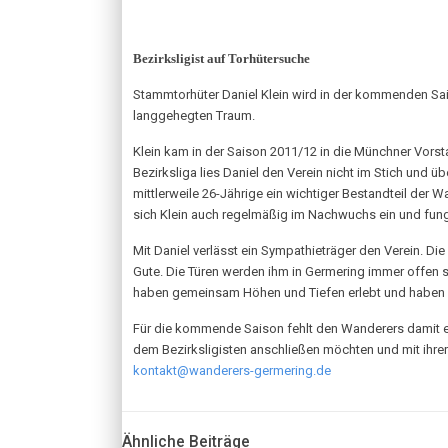
Bezirksligist auf Torhütersuche
Stammtorhüter Daniel Klein wird in der kommenden Saiso
langgehegten Traum.
Klein kam in der Saison 2011/12 in die Münchner Vors
Bezirksliga lies Daniel den Verein nicht im Stich und 
mittlerweile 26-Jährige ein wichtiger Bestandteil der 
sich Klein auch regelmäßig im Nachwuchs ein und fungie
Mit Daniel verlässt ein Sympathieträger den Verein. Di
Gute. Die Türen werden ihm in Germering immer offen st
haben gemeinsam Höhen und Tiefen erlebt und haben 
Für die kommende Saison fehlt den Wanderers damit ein
dem Bezirksligisten anschließen möchten und mit ihrer
kontakt@wanderers-germering.de
Ähnliche Beiträge