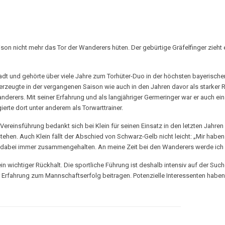
n nicht mehr das Tor der Wanderers hüten. Der gebürtige Gräfelfinger zieht es
tadt und gehörte über viele Jahre zum Torhüter-Duo in der höchsten bayerisch
überzeugte in der vergangenen Saison wie auch in den Jahren davor als starker 
Wanderers. Mit seiner Erfahrung und als langjähriger Germeringer war er auch e
rte dort unter anderem als Torwarttrainer.
e Vereinsführung bedankt sich bei Klein für seinen Einsatz in den letzten Jahr
ehen. Auch Klein fällt der Abschied von Schwarz-Gelb nicht leicht: „Mir haben d
dabei immer zusammengehalten. An meine Zeit bei den Wanderers werde ich i
 wichtiger Rückhalt. Die sportliche Führung ist deshalb intensiv auf der Such
 Erfahrung zum Mannschaftserfolg beitragen. Potenzielle Interessenten haben 