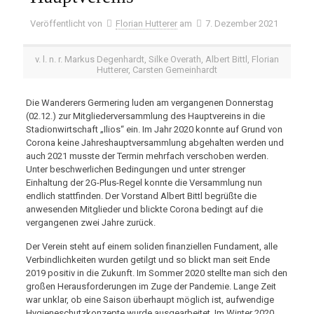
Veröffentlicht von
Florian Hutterer
am
7. Dezember 2021
v. l. n. r. Markus Degenhardt, Silke Overath, Albert Bittl, Florian
Hutterer, Carsten Gemeinhardt
Die Wanderers Germering luden am vergangenen Donnerstag
(02.12.) zur Mitgliederversammlung des Hauptvereins in die
Stadionwirtschaft „Ilios“ ein. Im Jahr 2020 konnte auf Grund von
Corona keine Jahreshauptversammlung abgehalten werden und
auch 2021 musste der Termin mehrfach verschoben werden.
Unter beschwerlichen Bedingungen und unter strenger
Einhaltung der 2G-Plus-Regel konnte die Versammlung nun
endlich stattfinden. Der Vorstand Albert Bittl begrüßte die
anwesenden Mitglieder und blickte Corona bedingt auf die
vergangenen zwei Jahre zurück.
Der Verein steht auf einem soliden finanziellen Fundament, alle
Verbindlichkeiten wurden getilgt und so blickt man seit Ende
2019 positiv in die Zukunft. Im Sommer 2020 stellte man sich den
großen Herausforderungen im Zuge der Pandemie. Lange Zeit
war unklar, ob eine Saison überhaupt möglich ist, aufwendige
Hygieneschutzkonzepte wurde ausgearbeitet. Im Winter 2020