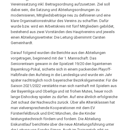
Vereinssatzung inkl. Beitragsordnung aufzusetzen. Ziel soll
dabei sein, die Satzung und Abteilungsordnungen zu
modernisieren, Mitgliedsbeiträge neu zu definieren und eine
klare Organisationsstruktur des Vereins zu schaffen. Dafür
wurde bzw. wird ein Arbeitskreis mit fünf Mitgliedern gebildet,
bestehend aus zwei Vorständen des Hauptvereins und jeweils
einen Abteilungsvertreter. Die Leitung übernimmt Carsten
Gemeinhardt.
Darauf folgend wurden die Berichte aus den Abteilungen
vorgetragen, beginnend mit der 1. Mannschaft. Das
Seniorenteam gewann in der Spielzeit 19/20 den ligainternen
Bayernkrug-Pokal, sicherte sich in einem packenden Playoff-
Halbfinale den Aufstieg in die Landesliga und wurde ein Jahr
später nachträglich noch bayerischer Bezirksligameister. Für die
Saison 2021/2022 verstärkte man sich namhaft mit Spielern aus
der Bayernliga und Oberliga und ist frohen Mutes, heuer noch
lange Eishockey spielen zu dürfen. Auf eine ähnlich erfolgreiche
Zeit schaut der Nachwuchs zurück. Über alle Altersklassen hat
man vielversprechende Kooperationen mit dem EV
Fürstenfeldbruck und EHC München, die die Kinder
leistungstechnisch fördern und fordern. Die Abteilung
Eiskunstlauf berichtete über die neue Abteilungsführung unter
der Leitung von Sandra Simon. Auch im Trainerstab gibt es