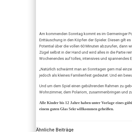
Am kommenden Sonntag kommt es im Germeringer Pol
Enttäuschung in den Köpfen der Spieler. Diesen gilt e
Potential über die vollen 60 Minuten abzurufen, dann w
Zügel selbst in der Hand und wird alles in die Partie r
Wochenendes auf tolles, intensives und spannendes 
„Natürlich schwärmt man an Sonntagen gern mal einzeln 
jedoch als kleines Familienfest gedeutet. Und ein bewu
Und um dem Spiel einen gebührenden Rahmen zu geben,
Wohnzimmer, dem Polariom, zusammenbringen und zusa
Alle Kinder bis 12 Jahre haben unter Vorlage eines gül
einem guten Glas Sekt willkommen geheißen.
Ähnliche Beiträge