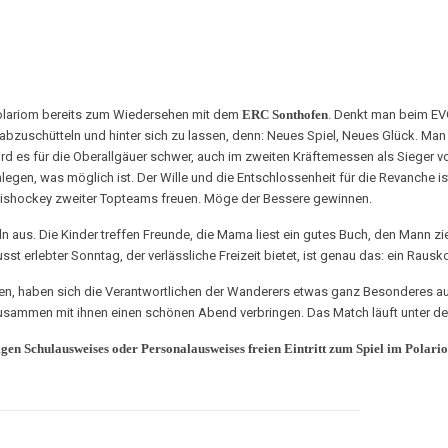
ariom bereits zum Wiedersehen mit dem
ERC Sonthofen
. Denkt man beim EVG
s abzuschütteln und hinter sich zu lassen, denn: Neues Spiel, Neues Glück. Ma
ird es für die Oberallgäuer schwer, auch im zweiten Kräftemessen als Sieger v
einlegen, was möglich ist. Der Wille und die Entschlossenheit für die Revanche
Eishockey zweiter Topteams freuen. Möge der Bessere gewinnen.
aus. Die Kinder treffen Freunde, die Mama liest ein gutes Buch, den Mann zieh
sst erlebter Sonntag, der verlässliche Freizeit bietet, ist genau das: ein Rau
 haben sich die Verantwortlichen der Wanderers etwas ganz Besonderes ausg
mmen mit ihnen einen schönen Abend verbringen. Das Match läuft unter de
tigen Schulausweises oder Personalausweises freien Eintritt zum Spiel im Polar