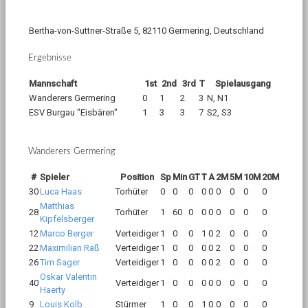
Bertha-von-Suttner-Straße 5, 82110 Germering, Deutschland
Ergebnisse
Mannschaft
1st
2nd
3rd
T
Spielausgang
Wanderers Germering
0
1
2
3
N, N1
ESV Burgau "Eisbären"
1
3
3
7
S2, S3
Wanderers Germering
#
Spieler
Position
Sp
Min
GT
T
A
2M
5M
10M
20M
30
Luca Haas
Torhüter
0
0
0
0
0
0
0
0
0
Matthias
28
Torhüter
1
60
0
0
0
0
0
0
0
Kipfelsberger
12
Marco Berger
Verteidiger
1
0
0
1
0
2
0
0
0
22
Maximilian Raß
Verteidiger
1
0
0
0
0
2
0
0
0
26
Tim Sager
Verteidiger
1
0
0
0
0
2
0
0
0
Oskar Valentin
40
Verteidiger
1
0
0
0
0
0
0
0
0
Haerty
9
Louis Kolb
Stürmer
1
0
0
1
0
0
0
0
0