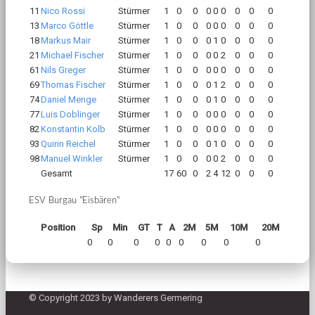
11
Nico Rossi
Stürmer
1
0
0
0
0
0
0
0
0
13
Marco Göttle
Stürmer
1
0
0
0
0
0
0
0
0
18
Markus Mair
Stürmer
1
0
0
0
1
0
0
0
0
21
Michael Fischer
Stürmer
1
0
0
0
0
2
0
0
0
61
Nils Greger
Stürmer
1
0
0
0
0
0
0
0
0
69
Thomas Fischer
Stürmer
1
0
0
0
1
2
0
0
0
74
Daniel Menge
Stürmer
1
0
0
0
1
0
0
0
0
77
Luis Doblinger
Stürmer
1
0
0
0
0
0
0
0
0
82
Konstantin Kolb
Stürmer
1
0
0
0
0
0
0
0
0
93
Quirin Reichel
Stürmer
1
0
0
0
1
0
0
0
0
98
Manuel Winkler
Stürmer
1
0
0
0
0
2
0
0
0
Gesamt
17
60
0
2
4
12
0
0
0
ESV Burgau "Eisbären"
Position
Sp
Min
GT
T
A
2M
5M
10M
20M
0
0
0
0
0
0
0
0
0
© Copyright 2023 by Wanderers Germering