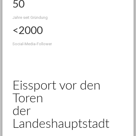
50
Jahre seit Gründung
<
2000
Social-Media-Follower
Eissport vor den
Toren
der
Landeshauptstadt